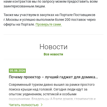
нами контрактов мы по запросу можем предоставить всем
заинтересованным лицам.
Также мы участвуем в закупках на Портале Поставщиков
г.Москвы и успешно выполнили более 200 поставок через
оферты на Портале.
Проверьте сами.
Новости
Все новости
05.08.2026
Почему проектор – лучший гаджет для домика в глэмпинге
Современный туризм давно вышел за рамки простого
поиска крыши над головой. Сегодня люди едут за
опытом: уединением, эстетикой и особыми
ощущениями. Владельцы A-frame домов, глэмпингов и
шале понимают, что конкуренция растет, и
Читать полностью