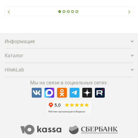
стандартного набора мебели уже недостаточно. Чтобы
гость не просто забронировал жилье, а захотел
вернуться и поделиться впечатлениями в соцсетях,
нужно предложить ему нечто особенное. Одним из
самых эффективных и бюджетных способов стать
заметнее на фоне конкурентов является установка
проектора.
Информация
Каталог
HitekLab
Мы на связи в социальных сетях: