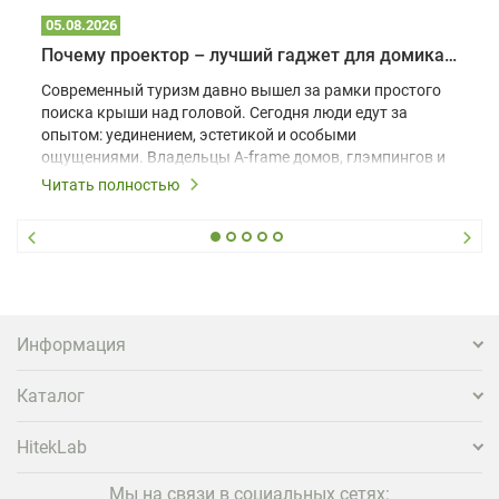
05.08.2026
Почему проектор – лучший гаджет для домика в глэмпинге
Современный туризм давно вышел за рамки простого
поиска крыши над головой. Сегодня люди едут за
опытом: уединением, эстетикой и особыми
ощущениями. Владельцы A-frame домов, глэмпингов и
шале понимают, что конкуренция растет, и
Читать полностью
стандартного набора мебели уже недостаточно. Чтобы
гость не просто забронировал жилье, а захотел
вернуться и поделиться впечатлениями в соцсетях,
нужно предложить ему нечто особенное. Одним из
самых эффективных и бюджетных способов стать
заметнее на фоне конкурентов является установка
проектора.
Информация
Каталог
HitekLab
Мы на связи в социальных сетях: