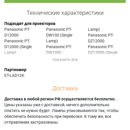
Технические характеристики
Подходит для проекторов
Panasonic PT-
Panasonic PT-
Lamp)
D12000
DW100 (Single
Panasonic PT-
Panasonic PT-
Lamp)
DZ12000
D12000 (Single
Panasonic PT-
Panasonic PT-
Lamp)
DW100C
DZ12000 (Single
Panasonic PT-
Panasonic PT-
Lamp)
D12000C
DW100C (Single
Panasonic PT-
Партномер
Panasonic PT-
Lamp)
DZ12000C
ET-LAD12K
D12000E
Panasonic PT-
Panasonic PT-
Panasonic PT-
DW100E
DZ12000E
Доставка
D12000U
Panasonic PT-
Panasonic PT-
Panasonic PT-
DW100U
DZ12000U
DW100
Доставка в любой регион РФ осуществляется бесплатно.
Panasonic PT-
Цены указаны уже с доставкой, ничего дополнительно
DW100U (Single
платить не нужно будет. Лампы упаковываются так, чтобы
обеспечить безопасность при перевозке. К тому же, все
отправления застрахованы.