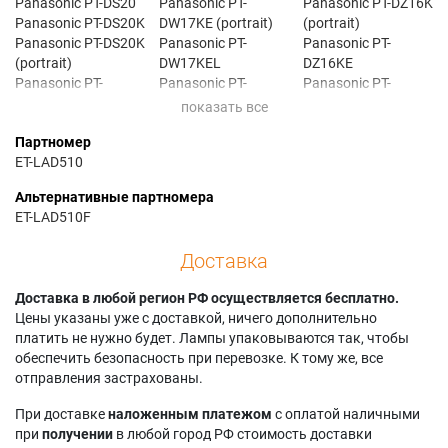
Panasonic PT-DS20
Panasonic PT-
Panasonic PT-DZ16K
Panasonic PT-DS20K
DW17KE (portrait)
(portrait)
Panasonic PT-DS20K
Panasonic PT-
Panasonic PT-
(portrait)
DW17KEL
DZ16KE
Panasonic PT-
Panasonic PT-
Panasonic PT-
DS20KE
DW17KEL (portrait)
DZ16KEJ
Panasonic PT-
Panasonic PT-
Panasonic PT-
Партномер
DS20KU
DW17KU
DZ16KU
ET-LAD510
Panasonic PT-
Panasonic PT-
Panasonic PT-
DW17E
DW17KU (portrait)
DZ16KU (portrait)
Альтернативные партномера
Panasonic PT-
Panasonic PT-
Panasonic PT-DZ21K
ET-LAD510F
DW17E (portrait)
DW17KUL
Panasonic PT-DZ21K
Panasonic PT-
Panasonic PT-
(portrait)
Доставка
DW17EL
DW17KUL (portrait)
Panasonic PT-
Panasonic PT-
Panasonic PT-
DZ21KE
Доставка в любой регион РФ осуществляется бесплатно.
DW17EL (portrait)
DW17U
Panasonic PT-
Цены указаны уже с доставкой, ничего дополнительно
Panasonic PT-
Panasonic PT-
DZ21KU
платить не нужно будет. Лампы упаковываются так, чтобы
DW17K
DW17U (portrait)
Panasonic PT-
обеспечить безопасность при перевозке. К тому же, все
Panasonic PT-
Panasonic PT-
SDS20KC
отправления застрахованы.
DW17K (portrait)
DW17UL
Panasonic PT-
Panasonic PT-
Panasonic PT-
SDW17KC
При доставке
наложенным платежом
с оплатой наличными
DW17KE
DW17UL (portrait)
Panasonic PT-
при
получении
в любой город РФ стоимость доставки
Panasonic PT-DZ16K
SDZ21KC