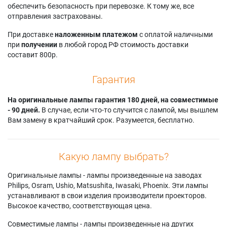
D5700E
обеспечить безопасность при перевозке. К тому же, все
DW5100
Panasonic PT-FD570
Panasonic PT-
отправления застрахованы.
Panasonic PT-
Panasonic PT-FD570
D5700E (Single
DW5100 (Single
(Single Lamp)
При доставке
наложенным платежом
с оплатой наличными
Lamp)
Lamp)
Panasonic PT-
при
получении
в любой город РФ стоимость доставки
Panasonic PT-
Panasonic PT-
FD5700
составит 800р.
D5700EL
DW5100E
Panasonic PT-
Panasonic PT-
Panasonic PT-
FDW510
D5700L
DW5100EL
Panasonic PT-
Гарантия
Panasonic PT-
Panasonic PT-
FDW510L
D5700L (Single
DW5100L
Panasonic PT-
На оригинальные лампы гарантия 180 дней, на совместимые
Lamp)
Panasonic PT-
FDW570
- 90 дней.
В случае, если что-то случится с лампой, мы вышлем
Panasonic PT-
DW5100L (Single
Вам замену в кратчайший срок. Разумеется, бесплатно.
D5700U
Lamp)
Какую лампу выбрать?
Оригинальные лампы - лампы произведенные на заводах
Philips, Osram, Ushio, Matsushita, Iwasaki, Phoenix. Эти лампы
устанавливают в свои изделия производители проекторов.
Высокое качество, соответствующая цена.
Совместимые лампы - лампы произведенные на других