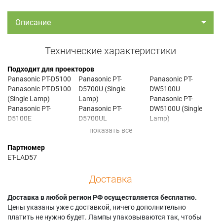
Описание
Технические характеристики
Подходит для проекторов
Panasonic PT-D5100
Panasonic PT-
Panasonic PT-
Panasonic PT-D5100
D5700U (Single
DW5100U
(Single Lamp)
Lamp)
Panasonic PT-
Panasonic PT-
Panasonic PT-
DW5100U (Single
D5100E
D5700UL
Lamp)
Panasonic PT-
Panasonic PT-
Panasonic PT-
D5100EL
D5700UL (Single
DW5100UL
Партномер
Panasonic PT-
Lamp)
Panasonic PT-
ET-LAD57
D5100U
Panasonic PT-DE570
DW5100UL (Single
Panasonic PT-
Panasonic PT-
Lamp)
Доставка
D5100UL
DF5700
Panasonic PT-
Panasonic PT-D5700
Panasonic PT-
DW5700E
Panasonic PT-D5700
Доставка в любой регион РФ осуществляется бесплатно.
DF5700 (Single
Panasonic PT-
(Single Lamp)
Цены указаны уже с доставкой, ничего дополнительно
Lamp)
DW5700E (Single
Panasonic PT-
платить не нужно будет. Лампы упаковываются так, чтобы
Panasonic PT-
Lamp)