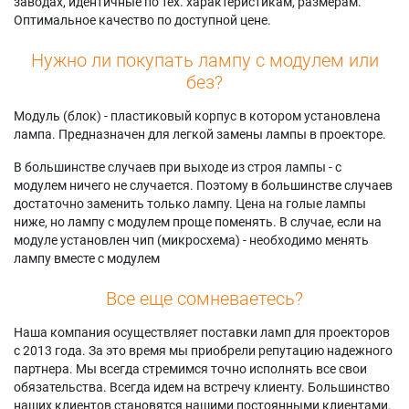
заводах, идентичные по тех. характеристикам, размерам.
D6000ULS (TWIN
Pack)
Panasonic PT-
Оптимальное качество по доступной цене.
PACK)
Panasonic PT-
DZ6710
Panasonic PT-
DW740US
Panasonic PT-
Нужно ли покупать лампу с модулем или
D6000US
Panasonic PT-
DZ6710 (TWIN
без?
Panasonic PT-
DW740US (Twin
PACK)
D6000US (TWIN
Pack)
Panasonic PT-
Модуль (блок) - пластиковый корпус в котором установлена
PACK)
Panasonic PT-
DZ6710E
лампа. Предназначен для легкой замены лампы в проекторе.
Panasonic PT-D6700
DX500E
Panasonic PT-
Panasonic PT-
Panasonic PT-
DZ6710E (TWIN
В большинстве случаев при выходе из строя лампы - с
DW530E
DX500E (TWIN
PACK)
модулем ничего не случается. Поэтому в большинстве случаев
Panasonic PT-
PACK)
Panasonic PT-
достаточно заменить только лампу. Цена на голые лампы
DW530E (TWIN
Panasonic PT-
DZ6710EL
ниже, но лампу с модулем проще поменять. В случае, если на
PACK)
DX500EJ
Panasonic PT-
модуле установлен чип (микросхема) - необходимо менять
Panasonic PT-
Panasonic PT-
DZ6710EL (TWIN
лампу вместе с модулем
DW6300
DX500U
PACK)
Panasonic PT-
Panasonic PT-
Panasonic PT-
Все еще сомневаетесь?
DW6300 (TWIN
DX500U (TWIN
DZ6710L
PACK)
PACK)
Panasonic PT-
Наша компания осуществляет поставки ламп для проекторов
Panasonic PT-
Panasonic PT-
DZ6710L (TWIN
с 2013 года. За это время мы приобрели репутацию надежного
DW6300EK
DX610EL
PACK)
партнера. Мы всегда стремимся точно исполнять все свои
Panasonic PT-
Panasonic PT-
Panasonic PT-
обязательства. Всегда идем на встречу клиенту. Большинство
DW6300ELK
DX610UL
DZ6710U
наших клиентов становятся нашими постоянными клиентами.