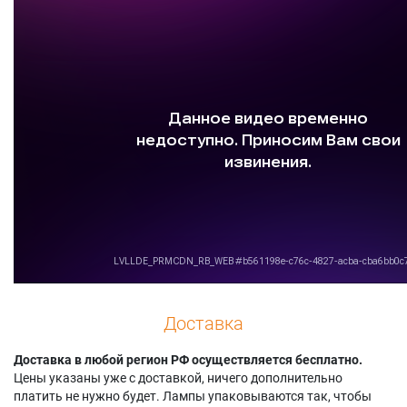
D5000UK
Panasonic PT-
Panasonic PT-
Panasonic PT-
DW730ULK (Twin
DZ570E
D5000UK (TWIN
Pack)
Panasonic PT-
PACK)
Panasonic PT-
DZ570E (TWIN
Panasonic PT-
DW730ULS
PACK)
D5000ULS
Panasonic PT-
Panasonic PT-
Panasonic PT-
DW730ULS (Twin
DZ570U
D5000US
Pack)
Panasonic PT-
Panasonic PT-D6000
Panasonic PT-
DZ570U (TWIN
Panasonic PT-D6000
DW730US
PACK)
(TWIN PACK)
Panasonic PT-
Panasonic PT-
Panasonic PT-
DW730US (Twin
DZ6700
D6000E
Pack)
Panasonic PT-
Panasonic PT-
Panasonic PT-
DZ6700 (TWIN
D6000EK
DW740
PACK)
Panasonic PT-
Panasonic PT-
Panasonic PT-
D6000ELS
DW740 (Twin Pack)
DZ6700E
Panasonic PT-
Panasonic PT-
Доставка
Panasonic PT-
D6000ELS (TWIN
DW740S
DZ6700E (TWIN
PACK)
Panasonic PT-
PACK)
Доставка в любой регион РФ осуществляется бесплатно.
Panasonic PT-
DW740S (Twin Pack)
Panasonic PT-
Цены указаны уже с доставкой, ничего дополнительно
D6000ES
Panasonic PT-
DZ6700EL
платить не нужно будет. Лампы упаковываются так, чтобы