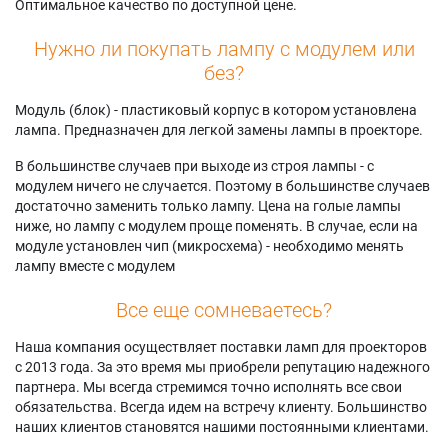
Оптимальное качество по доступной цене.
Panasonic PT-
PACK)
Panasonic PT-
DW830KLU
Panasonic PT-
DZ870LWE
Нужно ли покупать лампу с модулем или
Panasonic PT-
DX100LKE
Panasonic PT-
без?
DW830KU
Panasonic PT-
DZ870LWU
Panasonic PT-
DX100LW (TWIN
Panasonic PT-
Модуль (блок) - пластиковый корпус в котором установлена
DW830L
PACK)
DZ870U
лампа. Предназначен для легкой замены лампы в проекторе.
Panasonic PT-
Panasonic PT-
Panasonic PT-
DW830L (portrait)
DX100LWE
DZ870UK
В большинстве случаев при выходе из строя лампы - с
Panasonic PT-
Panasonic PT-
Panasonic PT-
модулем ничего не случается. Поэтому в большинстве случаев
DW830LK (TWIN
DX100LWU
DZ870UKY
достаточно заменить только лампу. Цена на голые лампы
PACK)
Panasonic PT-
Panasonic PT-
ниже, но лампу с модулем проще поменять. В случае, если на
Panasonic PT-
DX100U
DZ870UL
модуле установлен чип (микросхема) - необходимо менять
DW830LW (TWIN
Panasonic PT-
Panasonic PT-
лампу вместе с модулем
PACK)
DX100UK
DZ870ULK
Panasonic PT-
Panasonic PT-
Panasonic PT-
Все еще сомневаетесь?
DW830LWE
DX100UKY
DZ870ULS
Panasonic PT-
Panasonic PT-
Panasonic PT-
Наша компания осуществляет поставки ламп для проекторов
DW830LWU
DX100UL
DZ870ULW
с 2013 года. За это время мы приобрели репутацию надежного
Panasonic PT-
Panasonic PT-
Panasonic PT-
партнера. Мы всегда стремимся точно исполнять все свои
DW830U
DX100ULK
DZ870US
обязательства. Всегда идем на встречу клиенту. Большинство
Panasonic PT-
Panasonic PT-
Panasonic PT-
наших клиентов становятся нашими постоянными клиентами.
DW830UK
DX100ULS
DZ870UW