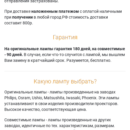
DW830EL
отправления застрахованы.
Panasonic PT-
Panasonic PT-
Panasonic PT-
DX100ELKJ
DZ870ES
При доставке
наложенным платежом
с оплатой наличными
DW830ELK
Panasonic PT-
Panasonic PT-
при
получении
в любой город РФ стоимость доставки
Panasonic PT-
DX100ELS
DZ870EW
составит 800р.
DW830ELK (TWIN
Panasonic PT-
Panasonic PT-
PACK)
DX100ELW
DZ870EWJ
Panasonic PT-
Panasonic PT-
Panasonic PT-
Гарантия
DW830ELKJ
DX100ELWJ
DZ870K (TWIN
Panasonic PT-
Panasonic PT-
PACK)
На оригинальные лампы гарантия 180 дней, на совместимые
DW830ELS
DX100ES
Panasonic PT-
- 90 дней.
В случае, если что-то случится с лампой, мы вышлем
Panasonic PT-
Panasonic PT-
DZ870KLU
Вам замену в кратчайший срок. Разумеется, бесплатно.
DW830ELW
DX100EW
Panasonic PT-
Panasonic PT-
Panasonic PT-
DZ870KU
DW830ELWJ
DX100EWJ
Panasonic PT-
Какую лампу выбрать?
Panasonic PT-
Panasonic PT-
DZ870L
DW830ES
DX100K (TWIN
Panasonic PT-
Оригинальные лампы - лампы произведенные на заводах
Panasonic PT-
PACK)
DZ870LK
Philips, Osram, Ushio, Matsushita, Iwasaki, Phoenix. Эти лампы
DW830EW
Panasonic PT-
Panasonic PT-
устанавливают в свои изделия производители проекторов.
Panasonic PT-
DX100L
DZ870LK (TWIN
Высокое качество, соответствующая цена.
DW830EWJ
Panasonic PT-
PACK)
Panasonic PT-
DX100L (portrait)
Panasonic PT-
Совместимые лампы - лампы произведенные на других
DW830K (TWIN
Panasonic PT-
DZ870LW (TWIN
заводах, идентичные по тех. характеристикам, размерам.
PACK)
DX100LK (TWIN
PACK)