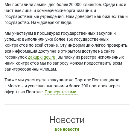
Panasonic PT-
Panasonic PT-
Panasonic PT-
Мы поставили лампы для более 20 000 клиентов. Среди них и
DW830UKY
DX100ULW
DZ870W (TWIN
частные лица, и коммерческие организации, и
Panasonic PT-
Panasonic PT-
PACK)
государственные учреждения. Нам доверяет как бизнес, так и
DW830UL
DX100US
Panasonic PT-
государство. Нам доверяют люди.
Panasonic PT-
Panasonic PT-
DZ870WE
DW830ULK
DX100UW
Panasonic PT-
Мы участвуем в процедурах государственных закупок и
Panasonic PT-
Panasonic PT-
DZ870WU
успешно выполнили уже более 150 государственных
DW830ULS
DX100W (TWIN
Panasonic PT-
контрактов по всей стране. Эту информацию легко проверить,
Panasonic PT-
PACK)
FDX110C
вся информация доступна в открытом доступе на сайте
DW830ULW
Panasonic PT-
Panasonic PT-
госзакупок
Zakupki.gov.ru.
Выписку из реестра исполненных
Panasonic PT-
DX100WU
FDX110C (TWIN
нами контрактов мы по запросу можем предоставить всем
DW830US
Panasonic PT-DZ80
PACK)
заинтересованным лицам.
Panasonic PT-
Panasonic PT-DZ870
Panasonic PT-
DW830UW
Также мы участвуем в закупках на Портале Поставщиков
Panasonic PT-
FDZ97C
Panasonic PT-
г.Москвы и успешно выполнили более 200 поставок через
DZ870E
DW830W (TWIN
оферты на Портале.
Проверьте сами.
Новости
Все новости