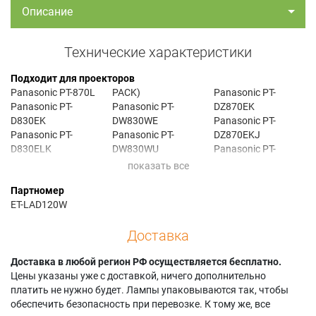
Описание
Технические характеристики
Подходит для проекторов
Panasonic PT-870L
PACK)
Panasonic PT-
Panasonic PT-
Panasonic PT-
DZ870EK
D830EK
DW830WE
Panasonic PT-
Panasonic PT-
Panasonic PT-
DZ870EKJ
D830ELK
DW830WU
Panasonic PT-
Panasonic PT-
Panasonic PT-DX100
DZ870EL
D830ELS
Panasonic PT-
Panasonic PT-
Партномер
Panasonic PT-
DX100E
DZ870ELK
ET-LAD120W
DW830
Panasonic PT-
Panasonic PT-
Panasonic PT-
DX100EK
DZ870ELKJ
Доставка
DW830E
Panasonic PT-
Panasonic PT-
Panasonic PT-
DX100EKJ
DZ870ELS
DW830EK
Доставка в любой регион РФ осуществляется бесплатно.
Panasonic PT-
Panasonic PT-
Panasonic PT-
Цены указаны уже с доставкой, ничего дополнительно
DX100EL
DZ870ELW
DW830EKJ
платить не нужно будет. Лампы упаковываются так, чтобы
Panasonic PT-
Panasonic PT-
Panasonic PT-
обеспечить безопасность при перевозке. К тому же, все
DX100ELK
DZ870ELWJ