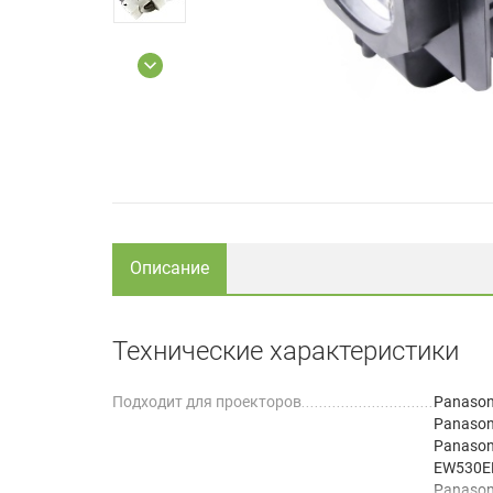
Описание
Технические характеристики
Подходит для проекторов
Panason
Panason
Panasoni
EW530E
Panason