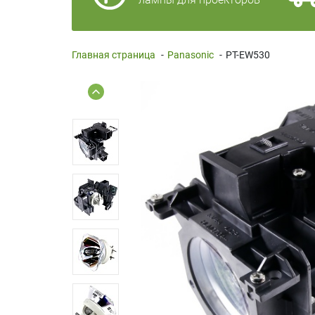
Главная страница
-
Panasonic
-
PT-EW530