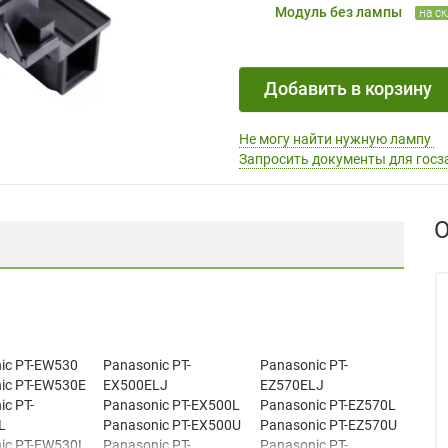
Модуль без лампы
на с
Добавить в корзину
Не могу найти нужную лампу
Запросить документы для госз
О
ic PT-EW530
Panasonic PT-
Panasonic PT-
ic PT-EW530E
EX500ELJ
EZ570ELJ
c PT-
Panasonic PT-EX500L
Panasonic PT-EZ570L
L
Panasonic PT-EX500U
Panasonic PT-EZ570U
ic PT-EW530L
Panasonic PT-
Panasonic PT-