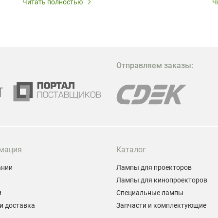
Читать полностью
Ч
глэмпингов и шале понимают, что конкуренция
растет, и стандартного набора мебели уже
недостаточно. Чтобы гость не просто
забронировал жилье, а захотел вернуться и
поделиться впечатлениями в соцсетях, нужно
предложить ему нечто особенное. Одним из самых
Отправляем заказы:
эффективных и бюджетных способов стать
заметнее на фоне конкурентов является установка
проектора.
мация
Каталог
ании
Лампы для проекторов
Лампы для кинопроекторов
и
Специальные лампы
и доставка
Запчасти и комплектующие
ы