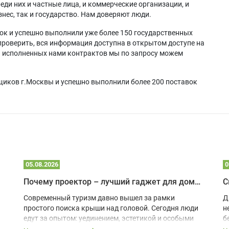
еди них и частные лица, и коммерческие организации, и
нес, так и государство. Нам доверяют люди.
ок и успешно выполнили уже более 150 государственных
проверить, вся информация доступна в открытом доступе на
а исполненных нами контрактов мы по запросу можем
щиков г.Москвы и успешно выполнили более 200 поставок
05.08.2026
0
Почему проектор – лучший гаджет для домика в глэмпинге
С
Современный туризм давно вышел за рамки
Д
простого поиска крыши над головой. Сегодня люди
н
едут за опытом: уединением, эстетикой и особыми
б
ощущениями. Владельцы A-frame домов,