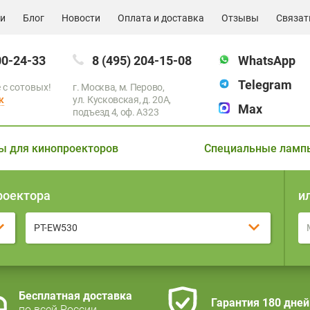
ии
Блог
Новости
Оплата и доставка
Отзывы
Связат
00-24-33
8 (495) 204-15-08
WhatsApp
Telegram
 с сотовых!
г. Москва, м. Перово,
к
ул. Кусковская, д. 20А,
Max
подъезд 4, оф. A323
ы для кинопроекторов
Специальные ламп
роектора
и
PT-EW530
Бесплатная доставка
Гарантия 180 дней
по всей России