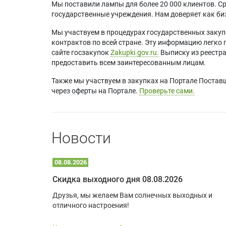
Мы поставили лампы для более 20 000 клиентов. Ср
государственные учреждения. Нам доверяет как биз
Мы участвуем в процедурах государственных закуп
контрактов по всей стране. Эту информацию легко 
сайте госзакупок
Zakupki.gov.ru.
Выписку из реестр
предоставить всем заинтересованным лицам.
Также мы участвуем в закупках на Портале Постав
через оферты на Портале.
Проверьте сами.
Новости
08.08.2026
Optoma W309ST: идеальное решение для малых пространств и учебных классов
Скидка выходного дня 08.08.2026
удь то
Друзья, мы желаем Вам солнечных выходных и
ли
отличного настроения!
дования
 важным.