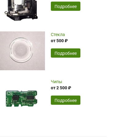
временные затраты по достаточно
SERGEY FOURSOV,
24.04.2026
Подробнее
оптимизированной стоимости, чему
чрезмерно благодарны!)))
Достоинства:
Стекла
от 500 ₽
широкий ассортимент ламп, как оригиналов,
так и аналогов.Быстрое оформление и
передача в доставку, приемлемые цены. Мне
Подробнее
понравилось.
Читать полностью
Чипы
Mr.Candy,
16.04.2026
от 2 500 ₽
Подробнее
Достоинства:
очень понравилось , сервис ,качество ,цена