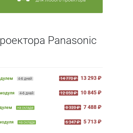
роектора Panasonic
13 293 ₽
одулем
14 770 ₽
4-6 дней
10 845 ₽
 модуля
12 050 ₽
4-6 дней
7 488 ₽
одулем
8 320 ₽
на складе
5 713 ₽
 модуля
6 347 ₽
на складе