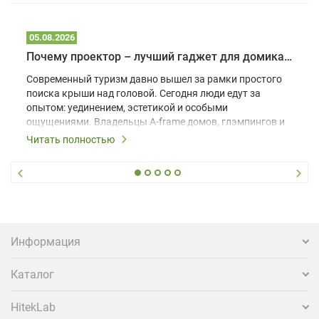
05.08.2026
Почему проектор – лучший гаджет для домика в глэмпинге
Современный туризм давно вышел за рамки простого
поиска крыши над головой. Сегодня люди едут за
опытом: уединением, эстетикой и особыми
ощущениями. Владельцы A-frame домов, глэмпингов и
шале понимают, что конкуренция растет, и
Читать полностью
стандартного набора мебели уже недостаточно. Чтобы
гость не просто забронировал жилье, а захотел
вернуться и поделиться впечатлениями в соцсетях,
нужно предложить ему нечто особенное. Одним из
самых эффективных и бюджетных способов стать
заметнее на фоне конкурентов является установка
проектора.
Информация
Каталог
HitekLab