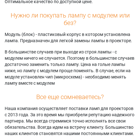
Оптимальное качество по доступной цене.
EW640LU
EX610LEJ
EZ770ZL
Panasonic PT-
Panasonic PT-
Panasonic PT-
Нужно ли покупать лампу с модулем или
EW640U
EX610LU
EZ770ZLE
без?
Panasonic PT-
Panasonic PT-
Panasonic PT-
EW640UL
EX610U
EZ770ZLEJ
Модуль (блок) - пластиковый корпус в котором установлена
Panasonic PT-
Panasonic PT-
Panasonic PT-
лампа. Предназначен для легкой замены лампы в проекторе.
EW730
EX610UL
EZ770ZLU
Panasonic PT-
Panasonic PT-EX800
Panasonic PT-
В большинстве случаев при выходе из строя лампы - с
EW730Z
Panasonic PT-
EZ770ZU
модулем ничего не случается. Поэтому в большинстве случаев
Panasonic PT-
EX800T
Panasonic PT-
достаточно заменить только лампу. Цена на голые лампы
EW730ZE
Panasonic PT-
SLW65C
ниже, но лампу с модулем проще поменять. В случае, если на
Panasonic PT-
EX800Z
Panasonic PT-SLX62
модуле установлен чип (микросхема) - необходимо менять
EW730ZEJ
Panasonic PT-
Panasonic PT-
лампу вместе с модулем
Panasonic PT-
EX800ZE
SLX62C
EW730ZL
Panasonic PT-
Panasonic PT-
Все еще сомневаетесь?
Panasonic PT-
EX800ZEJ
SLZ69C
EW730ZLE
Panasonic PT-
Наша компания осуществляет поставки ламп для проекторов
EX800ZL
с 2013 года. За это время мы приобрели репутацию надежного
партнера. Мы всегда стремимся точно исполнять все свои
обязательства. Всегда идем на встречу клиенту. Большинство
наших клиентов становятся нашими постоянными клиентами.