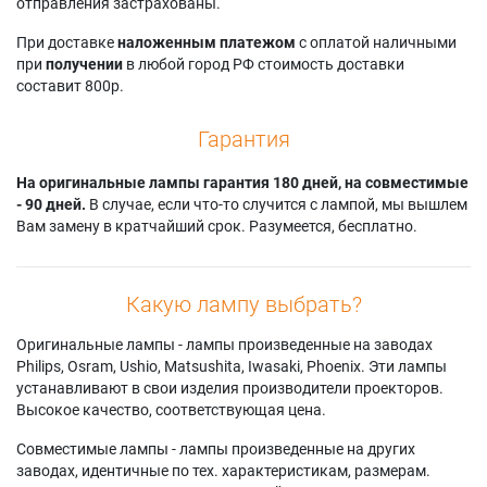
Panasonic PT-
отправления застрахованы.
EX510LE
EZ580J
EW540LU
Panasonic PT-
Panasonic PT-
При доставке
наложенным платежом
с оплатой наличными
Panasonic PT-
EX510LEJ
EZ580L
при
получении
в любой город РФ стоимость доставки
EW540U
Panasonic PT-
Panasonic PT-
составит 800р.
Panasonic PT-
EX510LU
EZ580LE
EW540UL
Panasonic PT-
Panasonic PT-
Panasonic PT-
EX510T
EZ580LEJ
Гарантия
EW640
Panasonic PT-
Panasonic PT-
Panasonic PT-
EX510U
EZ580LU
На оригинальные лампы гарантия 180 дней, на совместимые
EW640E
Panasonic PT-
Panasonic PT-
- 90 дней.
В случае, если что-то случится с лампой, мы вышлем
Panasonic PT-
EX510UL
EZ580U
Вам замену в кратчайший срок. Разумеется, бесплатно.
EW640EJ
Panasonic PT-EX610
Panasonic PT-
Panasonic PT-
Panasonic PT-
EZ580UL
EW640EL
EX610E
Panasonic PT-EZ770
Какую лампу выбрать?
Panasonic PT-
Panasonic PT-
Panasonic PT-
EW640JEX610J
EX610EJ
EZ770ELJ
Оригинальные лампы - лампы произведенные на заводах
Panasonic PT-
Panasonic PT-
Panasonic PT-
Philips, Osram, Ushio, Matsushita, Iwasaki, Phoenix. Эти лампы
EW640L
EX610EL
EZ770Z
устанавливают в свои изделия производители проекторов.
Panasonic PT-
Panasonic PT-
Panasonic PT-
Высокое качество, соответствующая цена.
EW640LE
EX610L
EZ770ZE
Panasonic PT-
Panasonic PT-
Panasonic PT-
Совместимые лампы - лампы произведенные на других
EW640LEJ
EX610LE
EZ770ZEJ
заводах, идентичные по тех. характеристикам, размерам.
Panasonic PT-
Panasonic PT-
Panasonic PT-