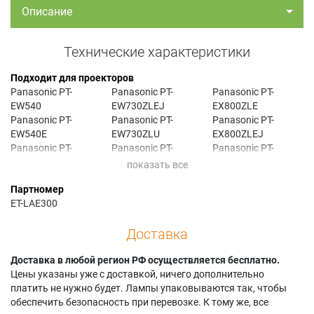
Описание
Технические характеристики
Подходит для проекторов
Panasonic PT-
Panasonic PT-
Panasonic PT-
EW540
EW730ZLEJ
EX800ZLE
Panasonic PT-
Panasonic PT-
Panasonic PT-
EW540E
EW730ZLU
EX800ZLEJ
Panasonic PT-
Panasonic PT-
Panasonic PT-
EW540EJ
EW730ZU
EX800ZLU
Panasonic PT-
Panasonic PT-EX510
Panasonic PT-
Партномер
EW540EL
Panasonic PT-
EX800ZU
ET-LAE300
Panasonic PT-
EX510E
Panasonic PT-EZ580
EW540J
Panasonic PT-
Panasonic PT-
Доставка
Panasonic PT-
EX510EJ
EZ580E
EW540L
Panasonic PT-
Panasonic PT-
Panasonic PT-
Доставка в любой регион РФ осуществляется бесплатно.
EX510EL
EZ580EJ
EW540LE
Цены указаны уже с доставкой, ничего дополнительно
Panasonic PT-
Panasonic PT-
Panasonic PT-
платить не нужно будет. Лампы упаковываются так, чтобы
EX510L
EZ580EL
EW540LEJ
обеспечить безопасность при перевозке. К тому же, все
Panasonic PT-
Panasonic PT-