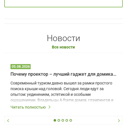
Новости
Все новости
05.08.2026
Почему проектор – лучший гаджет для домика в глэмпинге
Современный туризм давно вышел за рамки простого
поиска крыши над головой. Сегодня люди едут за
опытом: уединением, эстетикой и особыми
ощущениями. Владельцы A-frame домов, глэмпингов и
шале понимают, что конкуренция растет, и
Читать полностью
стандартного набора мебели уже недостаточно. Чтобы
гость не просто забронировал жилье, а захотел
вернуться и поделиться впечатлениями в соцсетях,