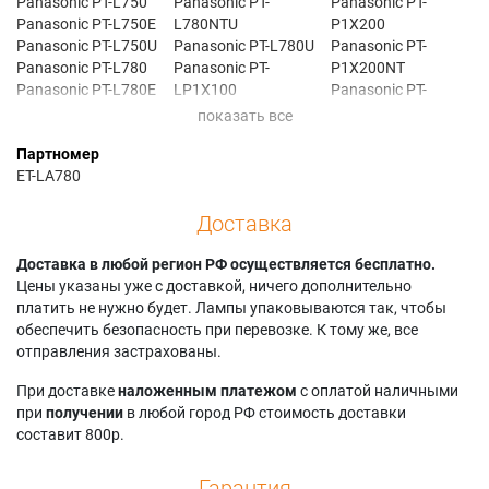
Panasonic PT-L750
Panasonic PT-
Panasonic PT-
Panasonic PT-L750E
L780NTU
P1X200
Panasonic PT-L750U
Panasonic PT-L780U
Panasonic PT-
Panasonic PT-L780
Panasonic PT-
P1X200NT
Panasonic PT-L780E
LP1X100
Panasonic PT-
Panasonic PT-
Panasonic PT-
U1X100
L780NT
LP1X200NT
Panasonic PT-
Партномер
Panasonic PT-
Panasonic PT-
U1X200NT
ET-LA780
L780NTE
P1X100
Доставка
Доставка в любой регион РФ осуществляется бесплатно.
Цены указаны уже с доставкой, ничего дополнительно
платить не нужно будет. Лампы упаковываются так, чтобы
обеспечить безопасность при перевозке. К тому же, все
отправления застрахованы.
При доставке
наложенным платежом
с оплатой наличными
при
получении
в любой город РФ стоимость доставки
составит 800р.
Гарантия