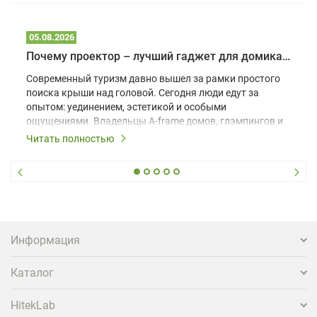
05.08.2026
Почему проектор – лучший гаджет для домика в глэмпинге
Современный туризм давно вышел за рамки простого
поиска крыши над головой. Сегодня люди едут за
опытом: уединением, эстетикой и особыми
ощущениями. Владельцы A-frame домов, глэмпингов и
шале понимают, что конкуренция растет, и
Читать полностью
стандартного набора мебели уже недостаточно. Чтобы
гость не просто забронировал жилье, а захотел
вернуться и поделиться впечатлениями в соцсетях,
нужно предложить ему нечто особенное. Одним из
самых эффективных и бюджетных способов стать
заметнее на фоне конкурентов является установка
проектора.
Информация
Каталог
HitekLab