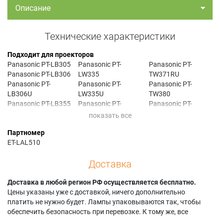
Описание
Технические характеристики
Подходит для проекторов
Panasonic PT-LB305
Panasonic PT-
Panasonic PT-
Panasonic PT-LB306
LW335
TW371RU
Panasonic PT-
Panasonic PT-
Panasonic PT-
LB306U
LW335U
TW380
Panasonic PT-LB355
Panasonic PT-
Panasonic PT-
Panasonic PT-
LW336
TW380U
LB355U
Panasonic PT-
Panasonic PT-
Партномер
Panasonic PT-LB356
LW336U
TW381R
ET-LAL510
Panasonic PT-
Panasonic PT-
Panasonic PT-TX340
LB356U
LW375
Panasonic PT-
Доставка
Panasonic PT-LB385
Panasonic PT-
TX340U
Panasonic PT-
LW375U
Panasonic PT-TX350
LB385U
Доставка в любой регион РФ осуществляется бесплатно.
Panasonic PT-
Panasonic PT-
Panasonic PT-LB386
Цены указаны уже с доставкой, ничего дополнительно
LW376
TX350U
Panasonic PT-
платить не нужно будет. Лампы упаковываются так, чтобы
Panasonic PT-
Panasonic PT-TX430
LB386U
обеспечить безопасность при перевозке. К тому же, все
LW376U
Panasonic PT-