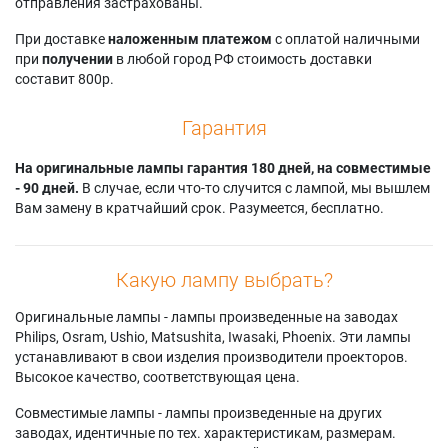
Panasonic PT-LB425
отправления застрахованы.
Panasonic PT-
TX430U
Panasonic PT-
TW370
Panasonic PT-TX440
При доставке
наложенным платежом
с оплатой наличными
LB425U
Panasonic PT-
Panasonic PT-
при
получении
в любой город РФ стоимость доставки
Panasonic PT-LB426
TW370U
TX440U
составит 800р.
Panasonic PT-
Panasonic PT-
LB426U
TW371R
Гарантия
На оригинальные лампы гарантия 180 дней, на совместимые
- 90 дней.
В случае, если что-то случится с лампой, мы вышлем
Вам замену в кратчайший срок. Разумеется, бесплатно.
Какую лампу выбрать?
Оригинальные лампы - лампы произведенные на заводах
Philips, Osram, Ushio, Matsushita, Iwasaki, Phoenix. Эти лампы
устанавливают в свои изделия производители проекторов.
Высокое качество, соответствующая цена.
Совместимые лампы - лампы произведенные на других
заводах, идентичные по тех. характеристикам, размерам.