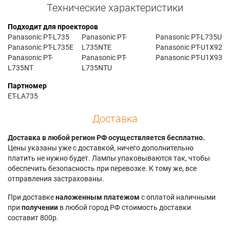
Технические характеристики
Подходит для проекторов
Panasonic PT-L735
Panasonic PT-
Panasonic PT-L735U
Panasonic PT-L735E
L735NTE
Panasonic PT-U1X92
Panasonic PT-
Panasonic PT-
Panasonic PT-U1X93
L735NT
L735NTU
Партномер
ET-LA735
Доставка
Доставка в любой регион РФ осуществляется бесплатно.
Цены указаны уже с доставкой, ничего дополнительно
платить не нужно будет. Лампы упаковываются так, чтобы
обеспечить безопасность при перевозке. К тому же, все
отправления застрахованы.
При доставке
наложенным платежом
с оплатой наличными
при
получении
в любой город РФ стоимость доставки
составит 800р.