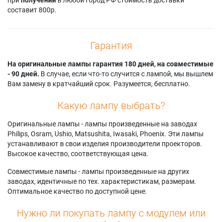
VW350E
Panasonic PT-
VX42ZU
составит 800р.
Panasonic PT-
VX415NZAJ
Panasonic PT-VX430
VW350EJ
Panasonic PT-
Panasonic PT-
Panasonic PT-
VX415NZE
VX430EJ
Гарантия
VW350U
Panasonic PT-
Panasonic PT-
Panasonic PT-
VX415NZEJ
VX430U
На оригинальные лампы гарантия 180 дней, на совместимые
VW355N
- 90 дней.
В случае, если что-то случится с лампой, мы вышлем
Вам замену в кратчайший срок. Разумеется, бесплатно.
Какую лампу выбрать?
Оригинальные лампы - лампы произведенные на заводах
Philips, Osram, Ushio, Matsushita, Iwasaki, Phoenix. Эти лампы
устанавливают в свои изделия производители проекторов.
Высокое качество, соответствующая цена.
Совместимые лампы - лампы произведенные на других
заводах, идентичные по тех. характеристикам, размерам.
Оптимальное качество по доступной цене.
Нужно ли покупать лампу с модулем или