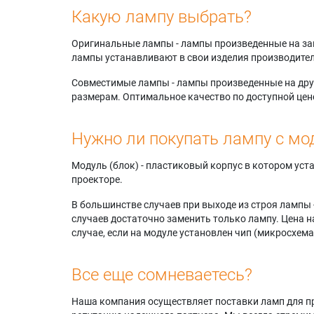
Panasoni
Какую лампу выбрать?
VW540E
Panason
Оригинальные лампы - лампы произведенные на завода
Panason
лампы устанавливают в свои изделия производител
Panasoni
VW545N
Совместимые лампы - лампы произведенные на друг
Panasoni
размерам. Оптимальное качество по доступной цен
VW545N
Panasoni
VW545
Нужно ли покупать лампу с мо
Panason
Panason
Модуль (блок) - пластиковый корпус в котором ус
Panason
проекторе.
В большинстве случаев при выходе из строя лампы 
случаев достаточно заменить только лампу. Цена н
случае, если на модуле установлен чип (микросхема
Все еще сомневаетесь?
Наша компания осуществляет поставки ламп для пр