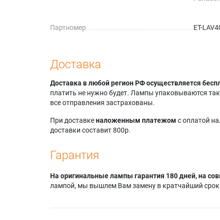
Panasoni
VW530A
Партномер
ET-LAV4
Panason
Panasoni
VW530E
Panason
Доставка
Panasoni
VW530N
Доставка в любой регион РФ осуществляется бесп
Panason
платить не нужно будет. Лампы упаковываются так,
Panason
все отправления застрахованы.
Panason
Panasoni
При доставке
наложенным платежом
с оплатой н
VW535
доставки составит 800р.
Panasoni
VW535N
Гарантия
Panasoni
VW535N
Panasoni
На оригинальные лампы гарантия 180 дней, на сов
VW535
лампой, мы вышлем Вам замену в кратчайший срок.
Panason
Panason
Panason