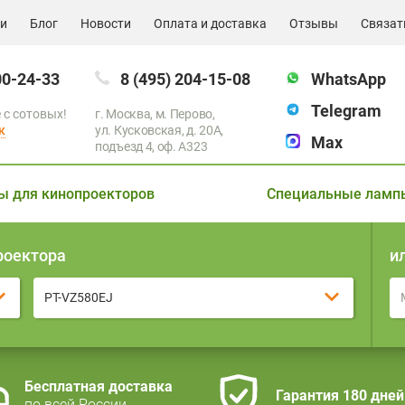
ии
Блог
Новости
Оплата и доставка
Отзывы
Связат
00-24-33
8 (495) 204-15-08
WhatsApp
Telegram
 с сотовых!
г. Москва, м. Перово,
к
ул. Кусковская, д. 20А,
Max
подъезд 4, оф. A323
ы для кинопроекторов
Специальные ламп
роектора
и
PT-VZ580EJ
Бесплатная доставка
Гарантия 180 дней
по всей России