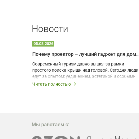
Новости
05.08.2026
Почему проектор – лучший гаджет для домика в
одарят
Современный туризм давно вышел за рамки
х
простого поиска крыши над головой. Сегодня люди
едут за опытом: уединением, эстетикой и особыми
ощущениями. Владельцы A-frame домов,
Читать полностью
!
глэмпингов и шале понимают, что конкуренция
растет, и стандартного набора мебели уже
, на
недостаточно. Чтобы гость не просто
забронировал жилье, а захотел вернуться и
поделиться впечатлениями в соцсетях, нужно
предложить ему нечто особенное. Одним из самых
Мы работаем с:
эффективных и бюджетных способов стать
заметнее на фоне конкурентов является установка
проектора.