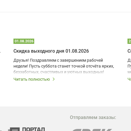
01.08.2026
2
 глэмпинге
Скидка выходного дня 01.08.2026
С
Друзья! Поздравляем с завершением рабочей
Д
недели! Пусть суббота станет точкой отсчёта ярких,
П
беззаботных, счастливых и уютных выходных!
м
з
Читать полностью
Ч
В
в
в
М
Отправляем заказы:
м
Г