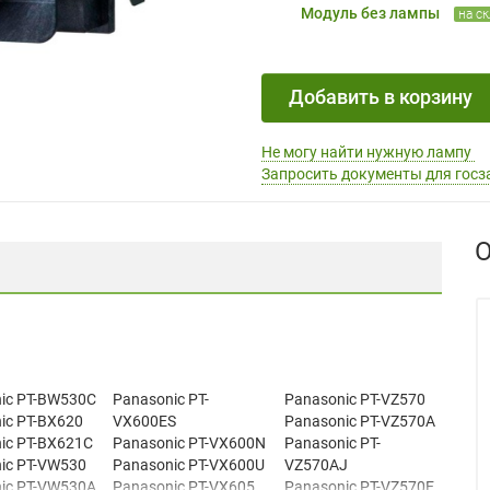
Модуль без лампы
на с
Добавить в корзину
Не могу найти нужную лампу
Запросить документы для госз
О
ic PT-BW530C
Panasonic PT-
Panasonic PT-VZ570
ic PT-BX620
VX600ES
Panasonic PT-VZ570A
ic PT-BX621C
Panasonic PT-VX600N
Panasonic PT-
ic PT-VW530
Panasonic PT-VX600U
VZ570AJ
ic PT-VW530A
Panasonic PT-VX605
Panasonic PT-VZ570E