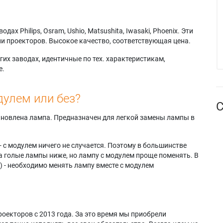
c PT-
VX615NJ
Panasonic PT-
J
Panasonic PT-
VZ580NJ
ic PT-VW540U
VX615NU
Panasonic PT-VZ580U
х Philips, Osram, Ushio, Matsushita, Iwasaki, Phoenix. Эти
ic PT-VW545N
Panasonic PT-VX680
Panasonic PT-VZ585N
и проекторов. Высокое качество, соответствующая цена.
c PT-
Panasonic PT-VZ470
Panasonic PT-
E
Panasonic PT-VZ470A
VZ585NE
их заводах, идентичные по тех. характеристикам,
c PT-
Panasonic PT-
Panasonic PT-
е.
EJ
VZ470AJ
VZ585NEJ
c PT-
Panasonic PT-VZ470D
Panasonic PT-
NU
Panasonic PT-VZ470E
VZ585NJ
дулем или без?
С
ic PT-VX600
Panasonic PT-
Panasonic PT-
ic PT-VX600A
VZ470EJ
VZ585NU
тановлена лампа. Предназначен для легкой замены лампы в
ic PT-VX600E
Panasonic PT-VZ470U
- с модулем ничего не случается. Поэтому в большинстве
а голые лампы ниже, но лампу с модулем проще поменять. В
) - необходимо менять лампу вместе с модулем
оекторов с 2013 года. За это время мы приобрели