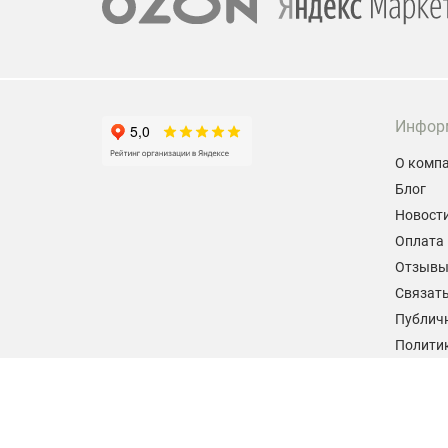
Инфор
О комп
Блог
Новост
Оплата 
Отзыв
Связать
Публич
Политик
персон
Согласи
данных