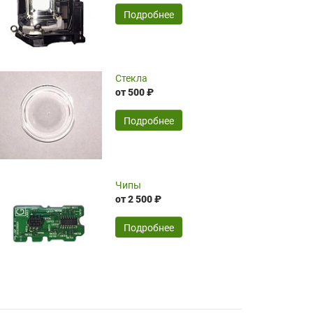
временные затраты по достаточно
SERGEY FOURSOV,
24.04.2026
Подробнее
оптимизированной стоимости, чему
чрезмерно благодарны!)))
Достоинства:
Стекла
от 500 ₽
широкий ассортимент ламп, как оригиналов,
так и аналогов.Быстрое оформление и
передача в доставку, приемлемые цены. Мне
Подробнее
понравилось.
Читать полностью
Чипы
Mr.Candy,
16.04.2026
от 2 500 ₽
Подробнее
Достоинства:
очень понравилось , сервис ,качество ,цена