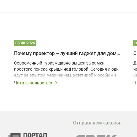
05.08.2026
0
Почему проектор – лучший гаджет для домика в глэмпинге
С
Современный туризм давно вышел за рамки
Д
простого поиска крыши над головой. Сегодня люди
н
едут за опытом: уединением, эстетикой и особыми
б
ощущениями. Владельцы A-frame домов,
Читать полностью
Ч
глэмпингов и шале понимают, что конкуренция
растет, и стандартного набора мебели уже
недостаточно. Чтобы гость не просто
забронировал жилье, а захотел вернуться и
поделиться впечатлениями в соцсетях, нужно
предложить ему нечто особенное. Одним из самых
Отправляем заказы:
эффективных и бюджетных способов стать
заметнее на фоне конкурентов является установка
проектора.