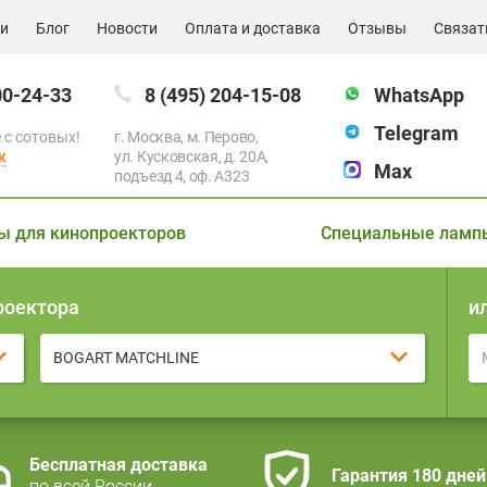
ии
Блог
Новости
Оплата и доставка
Отзывы
Связат
00-24-33
8 (495) 204-15-08
WhatsApp
Telegram
 с сотовых!
г. Москва, м. Перово,
к
ул. Кусковская, д. 20А,
Max
подъезд 4, оф. A323
ы для кинопроекторов
Специальные ламп
роектора
и
BOGART MATCHLINE
Бесплатная доставка
Гарантия 180 дней
по всей России