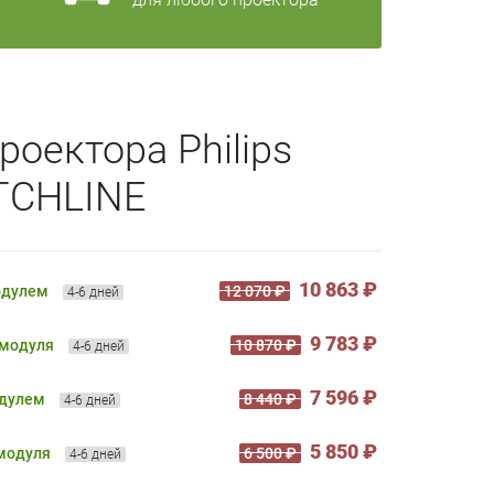
роектора Philips
TCHLINE
10 863 ₽
одулем
12 070 ₽
4-6 дней
9 783 ₽
 модуля
10 870 ₽
4-6 дней
7 596 ₽
одулем
8 440 ₽
4-6 дней
5 850 ₽
 модуля
6 500 ₽
4-6 дней