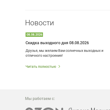
Новости
08.08.2026
Optoma W309ST: идеальное решение для малых пространств и учебных классов
Скидка выходного дня 08.08.2026
удь то
Друзья, мы желаем Вам солнечных выходных и
ли
отличного настроения!
дования
 важным.
Читать полностью
W309ST
то
 которое
ажение
Мы работаем с: