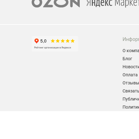
Инфор
О комп
Блог
Новост
Оплата 
Отзыв
Связать
Публич
Политик
персон
Согласи
данных