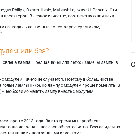
х Philips, Osram, Ushio, Matsushita, Iwasaki, Phoenix. Эти
и проекторов. Высокое качество, соответствующая цена.
их заводах, идентичные по тех. характеристикам,
е.
дулем или без?
тановлена лампа. Предназначен для легкой замены лампы в
С
- с модулем ничего не случается. Поэтому в большинстве
а голые лампы ниже, но лампу с модулем проще поменять. В
) - необходимо менять лампу вместе с модулем
оекторов с 2013 года. За это время мы приобрели
я точно исполнять все свои обязательства. Всегда идем на
ановятся нашими постоянными клиентами.