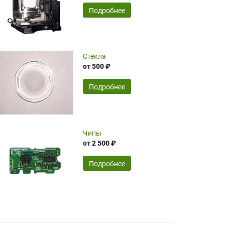
временные затраты по достаточно
SERGEY FOURSOV,
24.04.2026
Подробнее
оптимизированной стоимости, чему
чрезмерно благодарны!)))
Достоинства:
Стекла
от 500 ₽
широкий ассортимент ламп, как оригиналов,
так и аналогов.Быстрое оформление и
передача в доставку, приемлемые цены. Мне
Подробнее
понравилось.
Читать полностью
Чипы
Mr.Candy,
16.04.2026
от 2 500 ₽
Подробнее
Достоинства:
очень понравилось , сервис ,качество ,цена