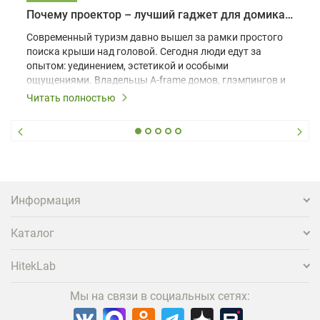
Почему проектор – лучший гаджет для домика в глэмпинге
Современный туризм давно вышел за рамки простого
поиска крыши над головой. Сегодня люди едут за
опытом: уединением, эстетикой и особыми
ощущениями. Владельцы A-frame домов, глэмпингов и
шале понимают, что конкуренция растет, и
Читать полностью
стандартного набора мебели уже недостаточно. Чтобы
гость не просто забронировал жилье, а захотел
вернуться и поделиться впечатлениями в соцсетях,
нужно предложить ему нечто особенное. Одним из
самых эффективных и бюджетных способов стать
заметнее на фоне конкурентов является установка
проектора.
Информация
Каталог
HitekLab
Мы на связи в социальных сетях: