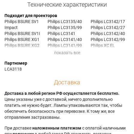
Технические характеристики
Подходит для проекторов
Philips BSURE SV1
Philips LC3135/40
Philips LC3142/17
Impact
Philips LC3135/99
Philips LC3142/27
Philips BSURE SV1I
Philips LC3141
Philips LC3142/40
Philips BSURE XG1
Philips LC3141/40
Philips LC3142/99
Philips BSURE XG2
Philips LC3141/99
Philips XC EL
Philips LC3135
Philips LC3142
Партномер
LCA3118
Доставка
Доставка в любой регион РФ осуществляется бесплатно.
Цены указаны уже с доставкой, ничего дополнительно
платить не нужно будет. Лампы упаковываются так, чтобы
обеспечить безопасность при перевозке. К тому же, все
отправления застрахованы.
При доставке
наложенным платежом
с оплатой наличными
при
получении
в любой город РФ стоимость доставки