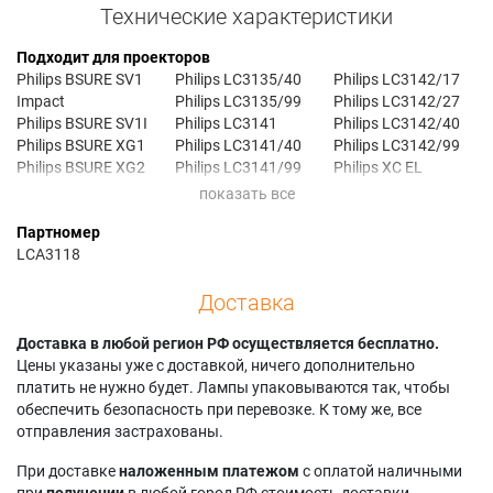
Технические характеристики
Подходит для проекторов
Philips BSURE SV1
Philips LC3135/40
Philips LC3142/17
Impact
Philips LC3135/99
Philips LC3142/27
Philips BSURE SV1I
Philips LC3141
Philips LC3142/40
Philips BSURE XG1
Philips LC3141/40
Philips LC3142/99
Philips BSURE XG2
Philips LC3141/99
Philips XC EL
Philips LC3135
Philips LC3142
Партномер
LCA3118
Доставка
Доставка в любой регион РФ осуществляется бесплатно.
Цены указаны уже с доставкой, ничего дополнительно
платить не нужно будет. Лампы упаковываются так, чтобы
обеспечить безопасность при перевозке. К тому же, все
отправления застрахованы.
При доставке
наложенным платежом
с оплатой наличными
при
получении
в любой город РФ стоимость доставки