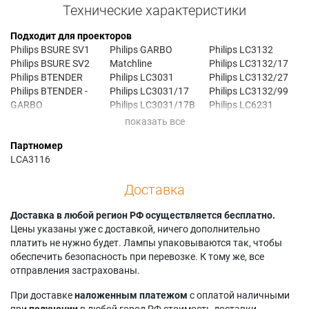
Технические характеристики
Подходит для проекторов
Philips BSURE SV1
Philips GARBO
Philips LC3132
Philips BSURE SV2
Matchline
Philips LC3132/17
Philips BTENDER
Philips LC3031
Philips LC3132/27
Philips BTENDER -
Philips LC3031/17
Philips LC3132/99
GARBO
Philips LC3031/17B
Philips LC6231
Philips GARBO
Philips LC3031/40
Philips LC6231/40
Philips GARBO
Philips LC3131
Philips LC6231/99
Партномер
Home Cinema
Philips LC3131/40
Philips LC7181
LCA3116
Philips LC3131/99
Philips LC7181/99
Доставка
Доставка в любой регион РФ осуществляется бесплатно.
Цены указаны уже с доставкой, ничего дополнительно
платить не нужно будет. Лампы упаковываются так, чтобы
обеспечить безопасность при перевозке. К тому же, все
отправления застрахованы.
При доставке
наложенным платежом
с оплатой наличными
при
получении
в любой город РФ стоимость доставки