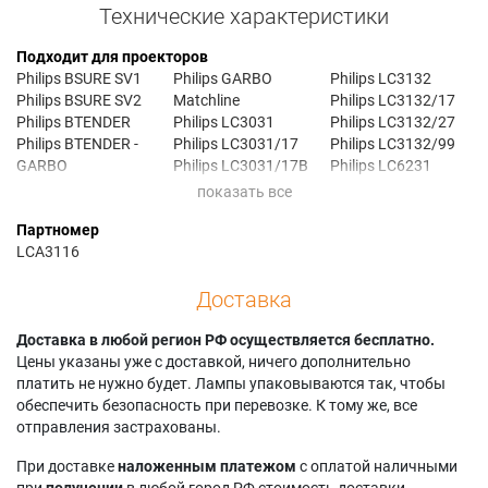
Технические характеристики
Подходит для проекторов
Philips BSURE SV1
Philips GARBO
Philips LC3132
Philips BSURE SV2
Matchline
Philips LC3132/17
Philips BTENDER
Philips LC3031
Philips LC3132/27
Philips BTENDER -
Philips LC3031/17
Philips LC3132/99
GARBO
Philips LC3031/17B
Philips LC6231
Philips GARBO
Philips LC3031/40
Philips LC6231/40
Philips GARBO
Philips LC3131
Philips LC6231/99
Партномер
Home Cinema
Philips LC3131/40
Philips LC7181
LCA3116
Philips LC3131/99
Philips LC7181/99
Доставка
Доставка в любой регион РФ осуществляется бесплатно.
Цены указаны уже с доставкой, ничего дополнительно
платить не нужно будет. Лампы упаковываются так, чтобы
обеспечить безопасность при перевозке. К тому же, все
отправления застрахованы.
При доставке
наложенным платежом
с оплатой наличными
при
получении
в любой город РФ стоимость доставки