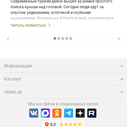
Современный туризм давно вышел за рамки простого
поиска крыши над головой. Сегодня люди едут за
опытом: уединением, эстетикой и особыми
ощущениями. Владельцы A-frame домов, глэмпингов и
шале понимают, что конкуренция растет, и
Читать полностью
стандартного набора мебели уже недостаточно. Чтобы
гость не просто забронировал жилье, а захотел
вернуться и поделиться впечатлениями в соцсетях,
нужно предложить ему нечто особенное. Одним из
самых эффективных и бюджетных способов стать
заметнее на фоне конкурентов является установка
проектора.
Информация
Каталог
HitekLab
Мы на связи в социальных сетях: