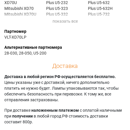
XD70U
Plus U5-232
Plus U5-632
Mitsubishi XD70
Plus U5-323
Plus U5-632H
Mitsubishi XD70U
Plus U5-332
Plus U5-732
Plus U5-111
Plus U5-432
Plus U5-732H
Plus U5-112
Plus U5-512
Plus U6-732H
Партномер
Plus U5-132
Plus U5-512H
VLT-XD70LP
Альтернативные партномера
28-030, 28-050, U5-200
Доставка
Доставка в любой регион РФ осуществляется бесплатно.
Цены указаны уже с доставкой, ничего дополнительно
платить не нужно будет. Лампы упаковываются так, чтобы
обеспечить безопасность при перевозке. К тому же, все
отправления застрахованы.
При доставке
наложенным платежом
с оплатой наличными
при
получении
в любой город РФ стоимость доставки
составит 800р.