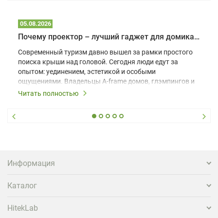
05.08.2026
Почему проектор – лучший гаджет для домика в глэмпинге
Современный туризм давно вышел за рамки простого
поиска крыши над головой. Сегодня люди едут за
опытом: уединением, эстетикой и особыми
ощущениями. Владельцы A-frame домов, глэмпингов и
шале понимают, что конкуренция растет, и
Читать полностью
стандартного набора мебели уже недостаточно. Чтобы
гость не просто забронировал жилье, а захотел
вернуться и поделиться впечатлениями в соцсетях,
нужно предложить ему нечто особенное. Одним из
самых эффективных и бюджетных способов стать
заметнее на фоне конкурентов является установка
проектора.
Информация
Каталог
HitekLab