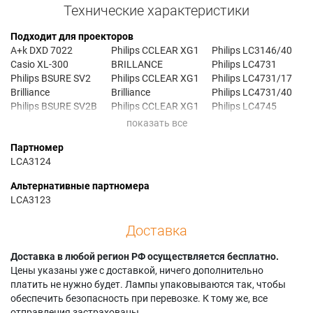
Технические характеристики
Подходит для проекторов
A+k DXD 7022
Philips CCLEAR XG1
Philips LC3146/40
Casio XL-300
BRILLANCE
Philips LC4731
Philips BSURE SV2
Philips CCLEAR XG1
Philips LC4731/17
Brilliance
Brilliance
Philips LC4731/40
Philips BSURE SV2B
Philips CCLEAR XG1
Philips LC4745
Philips BSURE XG2
Wireless
Philips LC4745/17
Brilliance
Philips CCLEAR
Philips LC4745/40
Партномер
Philips CCLEAR AIR
XG1B
Philips LC4746
LCA3124
Philips CCLEAR AIR
Philips CCLEAR
Philips LC4746/17
Wireless
XG1B AIR
Philips LC4746/40
Альтернативные партномера
Philips CCLEAR SG1
Philips LC3136
Premier AHE-S481
LCA3123
Philips CCLEAR SV1
Philips LC3136/17
Premier APD-S603
Philips CCLEAR
Philips LC3136/17B
Premier APD-X603
Доставка
SVGA
Philips LC3136/40
Premier DPD-S603
Philips CCLEAR
Philips LC3146
Premier PD-X570
Доставка в любой регион РФ осуществляется бесплатно.
WIRELESS
Philips LC3146/17
Premier PD-X620
Цены указаны уже с доставкой, ничего дополнительно
Philips CCLEAR XG1
Philips LC3146/17B
платить не нужно будет. Лампы упаковываются так, чтобы
обеспечить безопасность при перевозке. К тому же, все
отправления застрахованы.