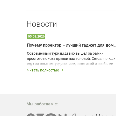
Новости
05.08.2026
Почему проектор – лучший гаджет для домика в
одарят
Современный туризм давно вышел за рамки
х
простого поиска крыши над головой. Сегодня люди
едут за опытом: уединением, эстетикой и особыми
ощущениями. Владельцы A-frame домов,
Читать полностью
!
глэмпингов и шале понимают, что конкуренция
растет, и стандартного набора мебели уже
, на
недостаточно. Чтобы гость не просто
забронировал жилье, а захотел вернуться и
поделиться впечатлениями в соцсетях, нужно
предложить ему нечто особенное. Одним из самых
Мы работаем с:
эффективных и бюджетных способов стать
заметнее на фоне конкурентов является установка
проектора.