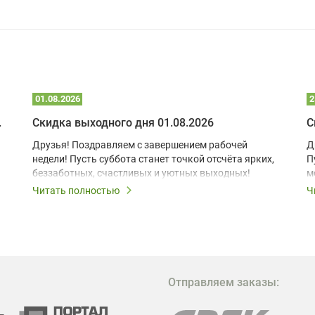
01.08.2026
2
 глэмпинге
Скидка выходного дня 01.08.2026
С
Друзья! Поздравляем с завершением рабочей
Д
недели! Пусть суббота станет точкой отсчёта ярких,
П
беззаботных, счастливых и уютных выходных!
м
з
Читать полностью
Ч
В
в
в
М
Отправляем заказы:
м
Г