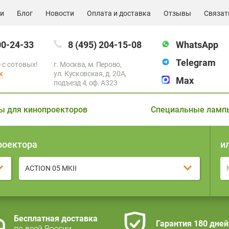
ии
Блог
Новости
Оплата и доставка
Отзывы
Связат
00-24-33
8 (495) 204-15-08
WhatsApp
Telegram
 с сотовых!
г. Москва, м. Перово,
к
ул. Кусковская, д. 20А,
Max
подъезд 4, оф. A323
ы для кинопроекторов
Специальные ламп
роектора
и
ACTION 05 MKII
Бесплатная доставка
Гарантия 180 дней
по всей России