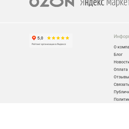
Инфор
О комп
Блог
Новост
Оплата 
Отзыв
Связать
Публич
Политик
персон
Согласи
данных