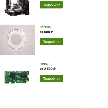
временные затраты по достаточно
SERGEY FOURSOV,
24.04.2026
Подробнее
оптимизированной стоимости, чему
чрезмерно благодарны!)))
Достоинства:
Стекла
от 500 ₽
широкий ассортимент ламп, как оригиналов,
так и аналогов.Быстрое оформление и
передача в доставку, приемлемые цены. Мне
Подробнее
понравилось.
Читать полностью
Чипы
Mr.Candy,
16.04.2026
от 2 500 ₽
Подробнее
Достоинства:
очень понравилось , сервис ,качество ,цена