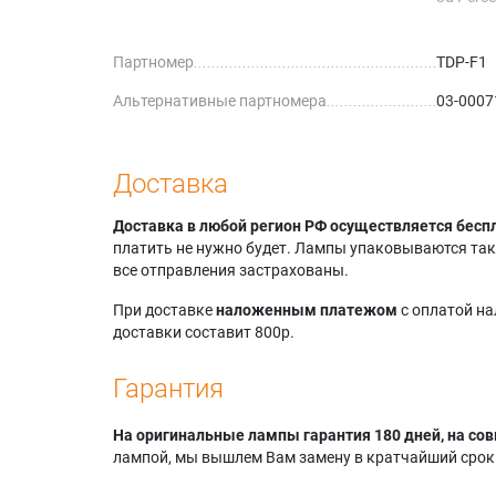
Compact
Basic
Партномер
TDP-F1
3d Perce
Compact
Альтернативные партномера
03-0007
Basic
3d Perc
3d Perc
3d Perce
Доставка
3d Perce
3d Perce
Доставка в любой регион РФ осуществляется бесп
3d Perce
платить не нужно будет. Лампы упаковываются так,
3d Perce
все отправления застрахованы.
3d Perce
3d Perce
При доставке
наложенным платежом
с оплатой н
3d Perce
доставки составит 800р.
3d Perce
3d Perce
Гарантия
3d Perce
3d Perce
На оригинальные лампы гарантия 180 дней, на сов
Basic
лампой, мы вышлем Вам замену в кратчайший срок.
3d Perce
3d Perce