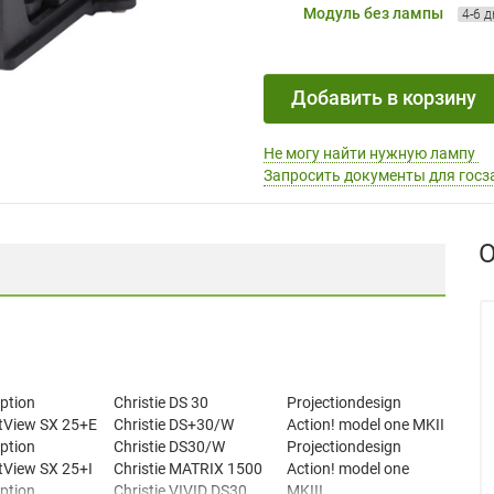
Модуль без лампы
4-6 
Добавить в корзину
Не могу найти нужную лампу
Запросить документы для госз
О
ption
Christie DS 30
Projectiondesign
View SX 25+E
Christie DS+30/W
Action! model one MKII
ption
Christie DS30/W
Projectiondesign
View SX 25+I
Christie MATRIX 1500
Action! model one
ption
Christie VIVID DS30
MKIII