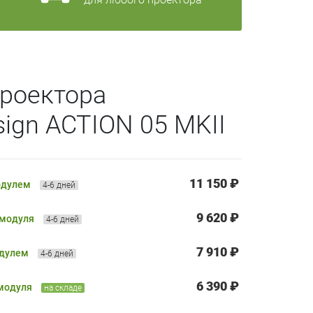
роектора
sign ACTION 05 MKII
11 150 ₽
одулем
4-6 дней
9 620 ₽
 модуля
4-6 дней
7 910 ₽
одулем
4-6 дней
6 390 ₽
 модуля
на складе