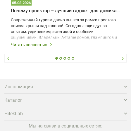
05.08.2026
Почему проектор – лучший гаджет для домика в глэмпинге
Современный туризм давно вышел за рамки простого
поиска крыши над головой. Сегодня люди едут за
опытом: уединением, эстетикой и особыми
ощущениями. Владельцы A-frame домов, глэмпингов и
шале понимают, что конкуренция растет, и
Читать полностью
стандартного набора мебели уже недостаточно. Чтобы
гость не просто забронировал жилье, а захотел
вернуться и поделиться впечатлениями в соцсетях,
нужно предложить ему нечто особенное. Одним из
самых эффективных и бюджетных способов стать
заметнее на фоне конкурентов является установка
проектора.
Информация
Каталог
HitekLab
Мы на связи в социальных сетях: