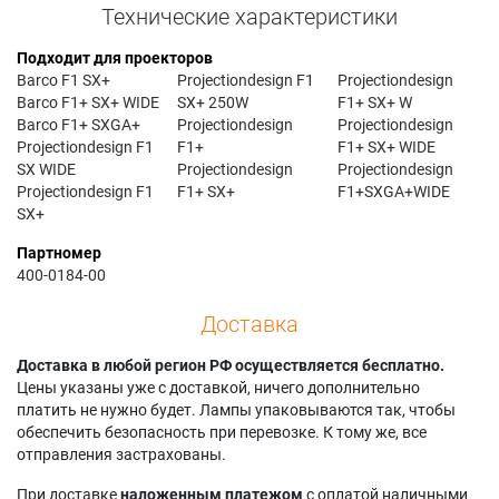
Технические характеристики
Подходит для проекторов
Barco F1 SX+
Projectiondesign F1
Projectiondesign
Barco F1+ SX+ WIDE
SX+ 250W
F1+ SX+ W
Barco F1+ SXGA+
Projectiondesign
Projectiondesign
Projectiondesign F1
F1+
F1+ SX+ WIDE
SX WIDE
Projectiondesign
Projectiondesign
Projectiondesign F1
F1+ SX+
F1+SXGA+WIDE
SX+
Партномер
400-0184-00
Доставка
Доставка в любой регион РФ осуществляется бесплатно.
Цены указаны уже с доставкой, ничего дополнительно
платить не нужно будет. Лампы упаковываются так, чтобы
обеспечить безопасность при перевозке. К тому же, все
отправления застрахованы.
При доставке
наложенным платежом
с оплатой наличными