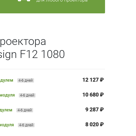
роектора
sign F12 1080
12 127 ₽
одулем
4-6 дней
10 680 ₽
 модуля
4-6 дней
9 287 ₽
одулем
4-6 дней
8 020 ₽
 модуля
4-6 дней