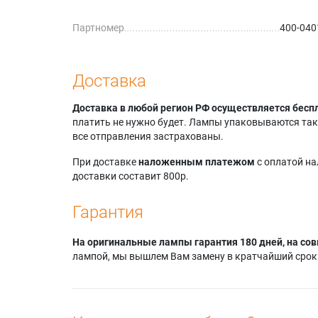
10
Партномер
400-040
Projecti
12
Projecti
CINEO 1
Доставка
Projecti
Projecti
Доставка в любой регион РФ осуществляется бесп
SX+ (30
платить не нужно будет. Лампы упаковываются так,
Projecti
все отправления застрахованы.
SX+ wid
При доставке
наложенным платежом
с оплатой н
доставки составит 800р.
Гарантия
На оригинальные лампы гарантия 180 дней, на сов
лампой, мы вышлем Вам замену в кратчайший срок.