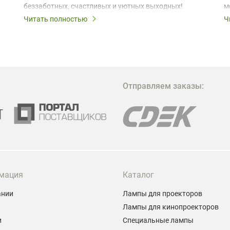
беззаботных, счастливых и уютных выходных!
м
з
Читать полностью
Ч
В
в
в
М
Отправляем заказы:
м
Г
мация
Каталог
ании
Лампы для проекторов
Лампы для кинопроекторов
и
Специальные лампы