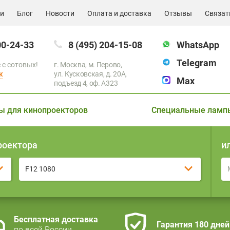
ии
Блог
Новости
Оплата и доставка
Отзывы
Связат
00-24-33
8 (495) 204-15-08
WhatsApp
Telegram
 с сотовых!
г. Москва, м. Перово,
к
ул. Кусковская, д. 20А,
Max
подъезд 4, оф. A323
ы для кинопроекторов
Специальные ламп
роектора
и
F12 1080
Бесплатная доставка
Гарантия 180 дней
по всей России