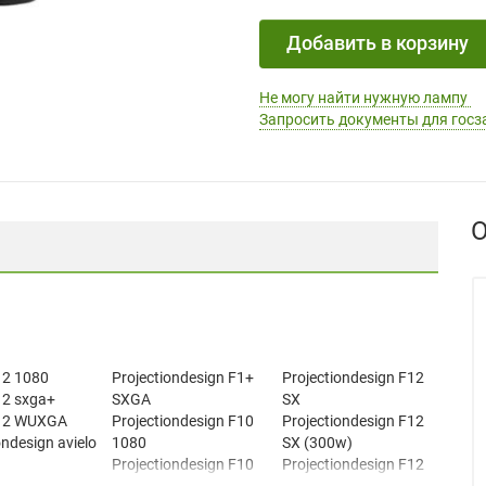
Добавить в корзину
Не могу найти нужную лампу
Запросить документы для госз
О
12 1080
Projectiondesign F1+
Projectiondesign F12
12 sxga+
SXGA
SX
12 WUXGA
Projectiondesign F10
Projectiondesign F12
ondesign avielo
1080
SX (300w)
Projectiondesign F10
Projectiondesign F12
ondesign Cineo
AS3D
SX+