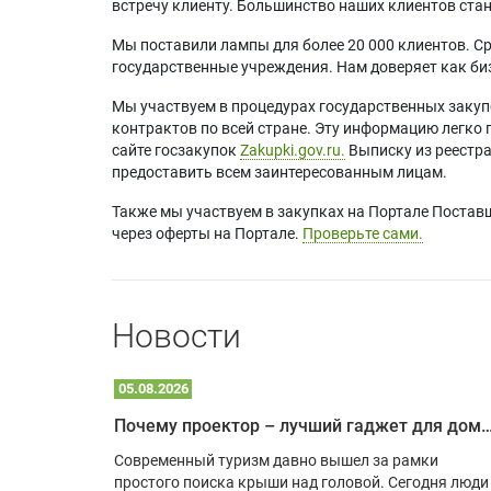
встречу клиенту. Большинство наших клиентов ст
Мы поставили лампы для более 20 000 клиентов. Ср
государственные учреждения. Нам доверяет как биз
Мы участвуем в процедурах государственных закуп
контрактов по всей стране. Эту информацию легко 
сайте госзакупок
Zakupki.gov.ru.
Выписку из реестр
предоставить всем заинтересованным лицам.
Также мы участвуем в закупках на Портале Постав
через оферты на Портале.
Проверьте сами.
Новости
05.08.2026
Почему проектор – лучший гаджет для домика в
одарят
Современный туризм давно вышел за рамки
х
простого поиска крыши над головой. Сегодня люди