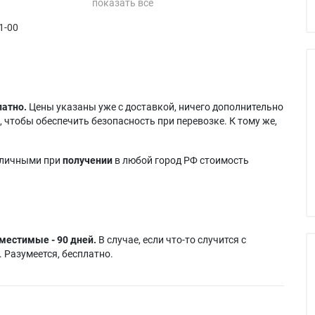
Projectiondesign F10
Projectiondesign F12
1-00
ondesign Cineo
SX+
SXGA+
Projectiondesign F10
Projectiondesign F12
ondesign
wuxga
WUXGA
2 (300W)
Projectiondesign F12
Projectiondesign F12
ondesign F1 SX
(300W)
WUXGA (300)
ondesign F1
Projectiondesign F12
Projectiondesign F12
латно.
Цены указаны уже с доставкой, ничего дополнительно
0W)
1080
WUXGA (300w)
 чтобы обеспечить безопасность при перевозке. К тому же,
ondesign F1+
Projectiondesign F12
e (300w)
1080 (300w)
аличными при
получении
в любой город РФ стоимость
местимые - 90 дней.
В случае, если что-то случится с
 Разумеется, бесплатно.