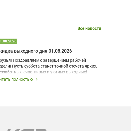
Алексей Григорьев МГ,
Все новости
08.04.2026
1.08.2026
25.07.2026
кидка выходного дня 01.08.2026
Скидка в
Достоинства:
рузья! Поздравляем с завершением рабочей
Друзья! П
Быстрая и качественная работа менеджера,
доставка в указанный срок, товар
едели! Пусть суббота станет точкой отсчёта ярких,
Пусть при
заявленного качества.
еззаботных, счастливых и уютных выходных!
момент бу
запомина
итать полностью
Читать по
Читать полностью
Выходные 
выходные 
все лампы
Алексей Клыков,
08.04.2026
Мы поможе
модели пр
Гарантия 
Достоинства: