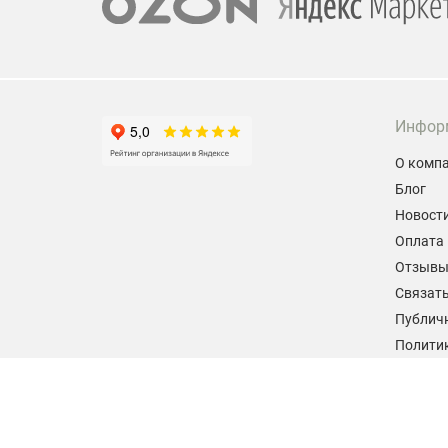
Инфор
О комп
Блог
Новост
Оплата 
Отзыв
Связать
Публич
Политик
персон
Согласи
данных