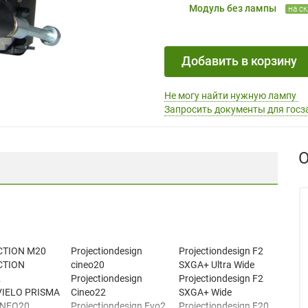
Модуль без лампы
на с
Добавить в корзину
Не могу найти нужную лампу
Запросить документы для госз
О
CTION M20
Projectiondesign
Projectiondesign F2
CTION
cineo20
SXGA+ Ultra Wide
2
Projectiondesign
Projectiondesign F2
VIELO PRISMA
Cineo22
SXGA+ Wide
INEO20
Projectiondesign Evo2
Projectiondesign F20