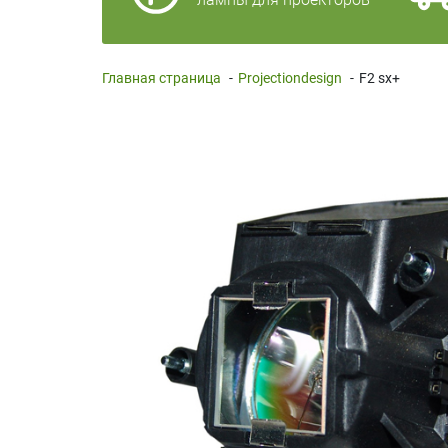
Главная страница
-
Projectiondesign
-
F2 sx+