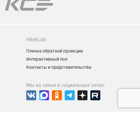
Отличная компания. Быстрая доставка.
Брали несколько ламп, все работают. Будем
обращаться еще.
Читать полностью
HitekLab
Пленка обратной проекции
Александр Дудченко,
Интерактивный пол
28.03.2026
Контакты и представительства
Достоинства:
Мы на связи в социальных сетях:
Классная фирма , московские ремонтники
зарядили 73000₽ не вскрывая аппарат
,купил в сборе лампу с модулем за 20700₽
поменял сам при помощи отвертки открутил
Читать полностью
3 длинных болтика ! Дети в школе - интернат
счастливы и пользуются !