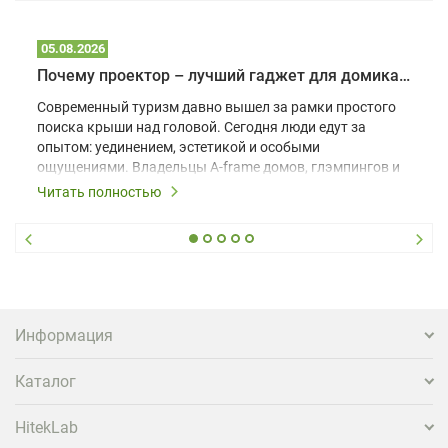
05.08.2026
Почему проектор – лучший гаджет для домика в глэмпинге
Современный туризм давно вышел за рамки простого
поиска крыши над головой. Сегодня люди едут за
опытом: уединением, эстетикой и особыми
ощущениями. Владельцы A-frame домов, глэмпингов и
шале понимают, что конкуренция растет, и
Читать полностью
стандартного набора мебели уже недостаточно. Чтобы
гость не просто забронировал жилье, а захотел
вернуться и поделиться впечатлениями в соцсетях,
нужно предложить ему нечто особенное. Одним из
самых эффективных и бюджетных способов стать
заметнее на фоне конкурентов является установка
проектора.
Информация
Каталог
HitekLab