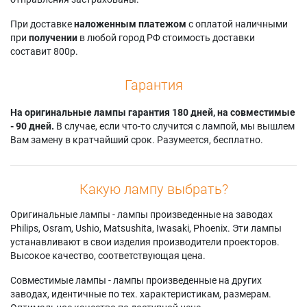
Projectiondesign
evo2sx+
F22 SX+
Cineo 20
Projectiondesign F2
Projectiondesign
При доставке
наложенным платежом
с оплатой наличными
Projectiondesign
SX
F22 WUXGA
при
получении
в любой город РФ стоимость доставки
Cineo 22
Projectiondesign F2
Projectiondesign
составит 800р.
sx+
PRO2 SX+
Гарантия
На оригинальные лампы гарантия 180 дней, на совместимые
- 90 дней.
В случае, если что-то случится с лампой, мы вышлем
Вам замену в кратчайший срок. Разумеется, бесплатно.
Какую лампу выбрать?
Оригинальные лампы - лампы произведенные на заводах
Philips, Osram, Ushio, Matsushita, Iwasaki, Phoenix. Эти лампы
устанавливают в свои изделия производители проекторов.
Высокое качество, соответствующая цена.
Совместимые лампы - лампы произведенные на других
заводах, идентичные по тех. характеристикам, размерам.