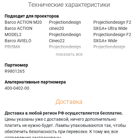
Технические характеристики
Подходит для проекторов
Barco ACTION M20
Projectiondesign
Projectiondesign F2
Barco ACTION
cineo20
SXGA+ Ultra Wide
MODEL2
Projectiondesign
Projectiondesign F2
Barco AVIELO
Cineo22
SXGA+ Wide
PRISMA
Projectiondesign
Projectiondesign
Barco CINEO20
Evo2
F20
Barco CINEO22
Projectiondesign
Projectiondesign
Партномер
Barco CVHD-31B
EVO2 SX+
F20 SX+
R9801265
Barco CVWU-31B
Projectiondesign
Projectiondesign
Barco EVO22SX+
EVO20 SX
F20 sx+ medical
Альтернативные партномера
Barco EVO2SX+
Projectiondesign
Projectiondesign
400-0402-00
Barco F2
EVO20 SX+
F21
Barco F22
Projectiondesign
Projectiondesign
Доставка
Barco F22 1080p
evo20sx+
F22
Barco F22 WUXGA
Projectiondesign
Projectiondesign
Доставка в любой регион РФ осуществляется бесплатно.
Projectiondesign
EVO22 SX+
F22 1080
Цены указаны уже с доставкой, ничего дополнительно
ACTION 2
Projectiondesign
Projectiondesign
платить не нужно будет. Лампы упаковываются так, чтобы
Projectiondesign
evo22sx+
F22 1080P
обеспечить безопасность при перевозке. К тому же, все
Action! M20
Projectiondesign
Projectiondesign
отправления застрахованы.