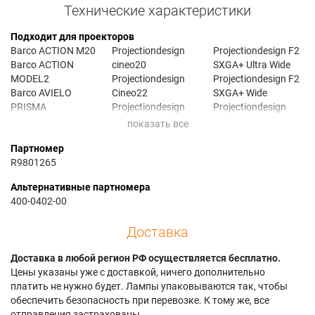
Технические характеристики
Подходит для проекторов
Barco ACTION M20
Projectiondesign
Projectiondesign F2
Barco ACTION
cineo20
SXGA+ Ultra Wide
MODEL2
Projectiondesign
Projectiondesign F2
Barco AVIELO
Cineo22
SXGA+ Wide
PRISMA
Projectiondesign
Projectiondesign
Barco CINEO20
Evo2
F20
Barco CINEO22
Projectiondesign
Projectiondesign
Партномер
Barco CVHD-31B
EVO2 SX+
F20 SX+
R9801265
Barco CVWU-31B
Projectiondesign
Projectiondesign
Barco EVO22SX+
EVO20 SX
F20 sx+ medical
Альтернативные партномера
Barco EVO2SX+
Projectiondesign
Projectiondesign
400-0402-00
Barco F2
EVO20 SX+
F21
Barco F22
Projectiondesign
Projectiondesign
Доставка
Barco F22 1080p
evo20sx+
F22
Barco F22 WUXGA
Projectiondesign
Projectiondesign
Доставка в любой регион РФ осуществляется бесплатно.
Projectiondesign
EVO22 SX+
F22 1080
Цены указаны уже с доставкой, ничего дополнительно
ACTION 2
Projectiondesign
Projectiondesign
платить не нужно будет. Лампы упаковываются так, чтобы
Projectiondesign
evo22sx+
F22 1080P
обеспечить безопасность при перевозке. К тому же, все
Action! M20
Projectiondesign
Projectiondesign
отправления застрахованы.