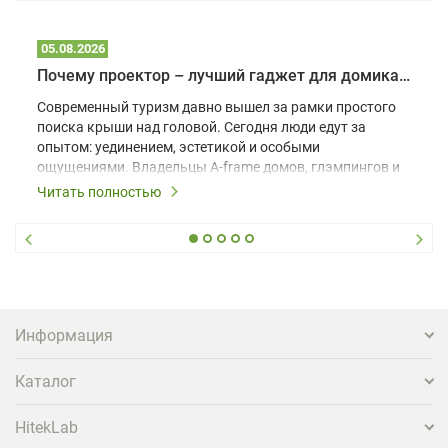
05.08.2026
Почему проектор – лучший гаджет для домика в глэмпинге
Современный туризм давно вышел за рамки простого
поиска крыши над головой. Сегодня люди едут за
опытом: уединением, эстетикой и особыми
ощущениями. Владельцы A-frame домов, глэмпингов и
шале понимают, что конкуренция растет, и
Читать полностью
стандартного набора мебели уже недостаточно. Чтобы
гость не просто забронировал жилье, а захотел
вернуться и поделиться впечатлениями в соцсетях,
нужно предложить ему нечто особенное. Одним из
самых эффективных и бюджетных способов стать
заметнее на фоне конкурентов является установка
проектора.
Информация
Каталог
HitekLab