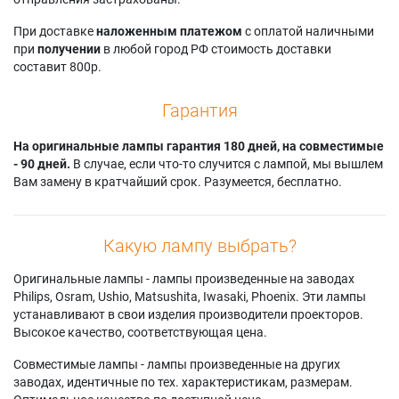
Projectiondesign
evo2sx+
F22 SX+
Cineo 20
Projectiondesign F2
Projectiondesign
При доставке
наложенным платежом
с оплатой наличными
Projectiondesign
SX
F22 WUXGA
при
получении
в любой город РФ стоимость доставки
Cineo 22
Projectiondesign F2
Projectiondesign
составит 800р.
sx+
PRO2 SX+
Гарантия
На оригинальные лампы гарантия 180 дней, на совместимые
- 90 дней.
В случае, если что-то случится с лампой, мы вышлем
Вам замену в кратчайший срок. Разумеется, бесплатно.
Какую лампу выбрать?
Оригинальные лампы - лампы произведенные на заводах
Philips, Osram, Ushio, Matsushita, Iwasaki, Phoenix. Эти лампы
устанавливают в свои изделия производители проекторов.
Высокое качество, соответствующая цена.
Совместимые лампы - лампы произведенные на других
заводах, идентичные по тех. характеристикам, размерам.