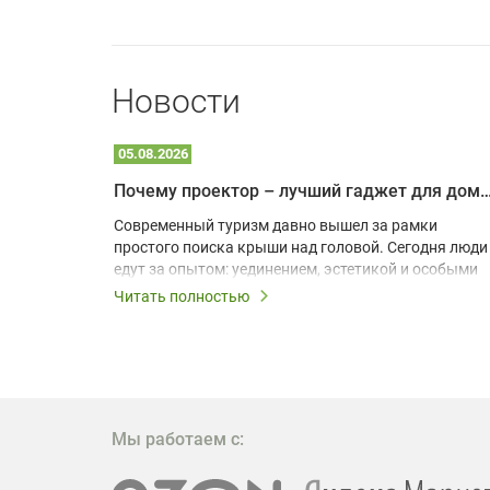
Новости
05.08.2026
Почему проектор – лучший гаджет для домика в
одарят
Современный туризм давно вышел за рамки
х
простого поиска крыши над головой. Сегодня люди
едут за опытом: уединением, эстетикой и особыми
ощущениями. Владельцы A-frame домов,
Читать полностью
!
глэмпингов и шале понимают, что конкуренция
растет, и стандартного набора мебели уже
, на
недостаточно. Чтобы гость не просто
забронировал жилье, а захотел вернуться и
поделиться впечатлениями в соцсетях, нужно
предложить ему нечто особенное. Одним из самых
Мы работаем с:
эффективных и бюджетных способов стать
заметнее на фоне конкурентов является установка
проектора.