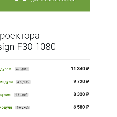
роектора
sign F30 1080
11 340 ₽
одулем
4-6 дней
9 720 ₽
 модуля
4-6 дней
8 320 ₽
одулем
4-6 дней
6 580 ₽
 модуля
4-6 дней