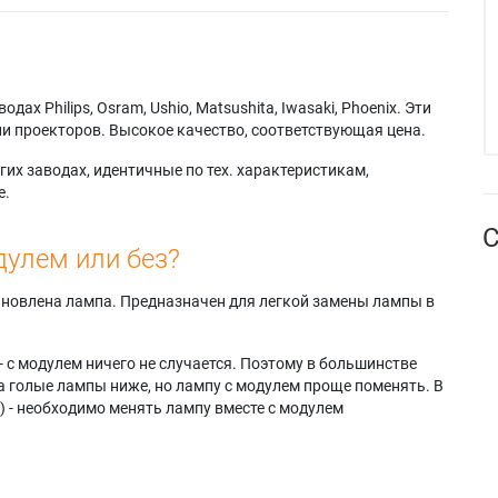
 HD450
Projectiondesign F3+
WQXGA
ondesign
SXGA
Projectiondesign FL32
ptix 1080
Projectiondesign F3+
1080
ondesign Cineo
SXGA+
Projectiondesign FL32
WUXGA
х Philips, Osram, Ushio, Matsushita, Iwasaki, Phoenix. Эти
и проекторов. Высокое качество, соответствующая цена.
их заводах, идентичные по тех. характеристикам,
е.
С
дулем или без?
тановлена лампа. Предназначен для легкой замены лампы в
- с модулем ничего не случается. Поэтому в большинстве
а голые лампы ниже, но лампу с модулем проще поменять. В
) - необходимо менять лампу вместе с модулем