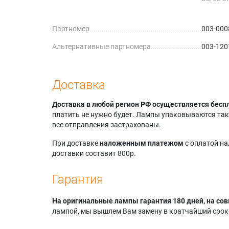
Barco C
Barco C
Партномер
003-000
Barco C
Barco C
Альтернативные партномера
003-120
Barco CR
Barco C
Barco C
Barco C
Доставка
Barco C
Barco F
Доставка в любой регион РФ осуществляется бесп
Barco F
платить не нужно будет. Лампы упаковываются так,
Barco F
все отправления застрахованы.
Barco F
Barco F
При доставке
наложенным платежом
с оплатой н
Barco F
доставки составит 800р.
Barco R
Christie
Гарантия
Christie
Christie
На оригинальные лампы гарантия 180 дней, на сов
Christie
лампой, мы вышлем Вам замену в кратчайший срок.
Christie
Christie