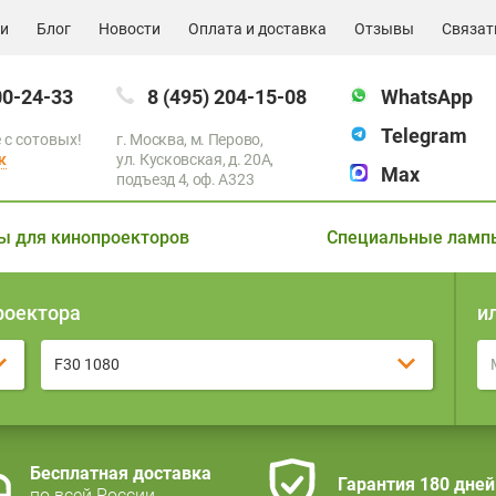
ии
Блог
Новости
Оплата и доставка
Отзывы
Связат
00-24-33
8 (495) 204-15-08
WhatsApp
Telegram
 с сотовых!
г. Москва, м. Перово,
к
ул. Кусковская, д. 20А,
Max
подъезд 4, оф. A323
ы для кинопроекторов
Специальные ламп
роектора
и
F30 1080
Бесплатная доставка
Гарантия 180 дней
по всей России