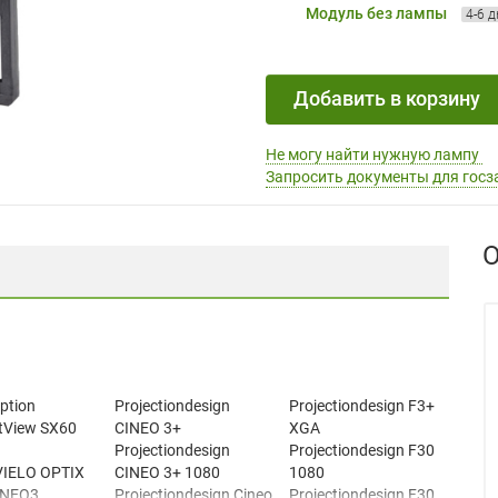
Модуль без лампы
4-6 
Добавить в корзину
Не могу найти нужную лампу
Запросить документы для госз
О
ption
Projectiondesign
Projectiondesign F3+
View SX60
CINEO 3+
XGA
Projectiondesign
Projectiondesign F30
VIELO OPTIX
CINEO 3+ 1080
1080
INEO3
Projectiondesign Cineo
Projectiondesign F30