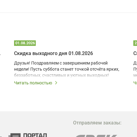
01.08.2026
2
 глэмпинге
Скидка выходного дня 01.08.2026
С
Друзья! Поздравляем с завершением рабочей
Д
недели! Пусть суббота станет точкой отсчёта ярких,
П
беззаботных, счастливых и уютных выходных!
м
з
Читать полностью
Ч
В
в
в
М
Отправляем заказы:
м
Г