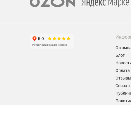
Инфор
О комп
Блог
Новост
Оплата 
Отзыв
Связать
Публич
Политик
персон
Согласи
данных