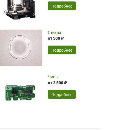
временные затраты по достаточно
SERGEY FOURSOV,
24.04.2026
Подробнее
оптимизированной стоимости, чему
чрезмерно благодарны!)))
Достоинства:
Стекла
от 500 ₽
широкий ассортимент ламп, как оригиналов,
так и аналогов.Быстрое оформление и
передача в доставку, приемлемые цены. Мне
Подробнее
понравилось.
Читать полностью
Чипы
Mr.Candy,
16.04.2026
от 2 500 ₽
Подробнее
Достоинства:
очень понравилось , сервис ,качество ,цена