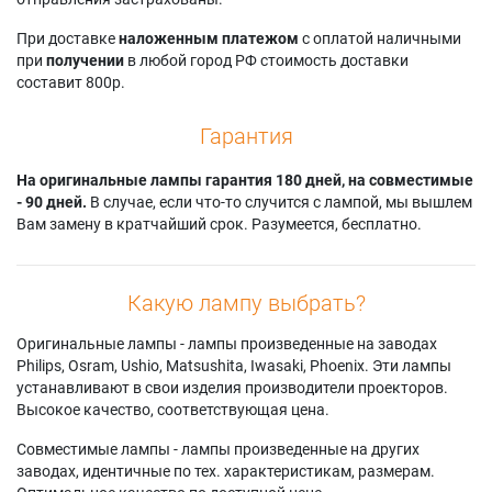
Barco FL32 WUXGA
cineo30 720
F35 AS3D 1080p
Barco R9021002
Projectiondesign
Projectiondesign
При доставке
наложенным платежом
с оплатой наличными
Christie DS +65
CINEO35
F35 AS3D WUXGA
при
получении
в любой город РФ стоимость доставки
Christie DS+65
Projectiondesign
Projectiondesign
составит 800р.
Christie DS+650
F3+
F35 PANORAMA
Christie DS+655
Projectiondesign
Projectiondesign
Гарантия
Christie HD 405
F3+ SX+
F35 WQXGA
Christie HD405
Projectiondesign
Projectiondesign
Christie HD450
На оригинальные лампы гарантия 180 дней, на совместимые
F3+ SXGA
FL32 1080
Projectiondesign
- 90 дней.
В случае, если что-то случится с лампой, мы вышлем
Projectiondesign
Projectiondesign
Avielo Optix 1080
Вам замену в кратчайший срок. Разумеется, бесплатно.
F3+ SXGA+
FL32 WUXGA
Projectiondesign
Projectiondesign
Cineo 3 1080
F3+ XGA
Projectiondesign
Projectiondesign
Какую лампу выбрать?
CINEO 3+
F30 1080
Оригинальные лампы - лампы произведенные на заводах
Philips, Osram, Ushio, Matsushita, Iwasaki, Phoenix. Эти лампы
устанавливают в свои изделия производители проекторов.
Высокое качество, соответствующая цена.
Совместимые лампы - лампы произведенные на других
заводах, идентичные по тех. характеристикам, размерам.