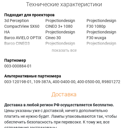
Технические характеристики
Подходит для проекторов
3d Perception
Projectiondesign
Projectiondesign
CompactView SX60
CINEO 3+ 1080
F30 1080p
HA
Projectiondesign
Projectiondesign
Barco AVIELO OPTIX
Cineo 30
F30 wuxga
Barco CINEO3
Projectiondesign
Projectiondesign
Barco CINEO30
Cineo 30 1080
F30SX+
Barco CNHD-81B
Projectiondesign
Projectiondesign
Партномер
Barco CNWU-61B
Cineo 30 720
F32
003-000884-01
Barco CNWU-81B
Projectiondesign
Projectiondesign
Barco CR Series
Cineo 32
F32 1080
Альтернативные партномера
Barco CRPN-52B
Projectiondesign
Projectiondesign
003-120198-01, 109-387A, 400-0400-00, 400-0500-00, R9801272
Barco CRPN-62B
Cineo 35
F32 1080p
Barco CRWQ-62B
Projectiondesign
Projectiondesign
Доставка
Barco CRWQ-72B
cineo3+
F32 SX+
Barco F3
Projectiondesign
Projectiondesign
Доставка в любой регион РФ осуществляется бесплатно.
Barco F3 SX+
cineo3+ 1080
F32 WUXGA
Цены указаны уже с доставкой, ничего дополнительно
Barco F3 XGA
Projectiondesign
Projectiondesign
платить не нужно будет. Лампы упаковываются так, чтобы
Barco F30
cineo30 1080
F35
обеспечить безопасность при перевозке. К тому же, все
Barco F32 sx+
Projectiondesign
Projectiondesign
отправления застрахованы.