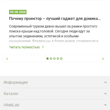
05.08.2026
Почему проектор – лучший гаджет для домика в глэмпинге
Современный туризм давно вышел за рамки простого
поиска крыши над головой. Сегодня люди едут за
опытом: уединением, эстетикой и особыми
ощущениями. Владельцы A-frame домов, глэмпингов и
шале понимают, что конкуренция растет, и
Читать полностью
стандартного набора мебели уже недостаточно. Чтобы
гость не просто забронировал жилье, а захотел
вернуться и поделиться впечатлениями в соцсетях,
нужно предложить ему нечто особенное. Одним из
самых эффективных и бюджетных способов стать
заметнее на фоне конкурентов является установка
проектора.
Информация
Каталог
HitekLab