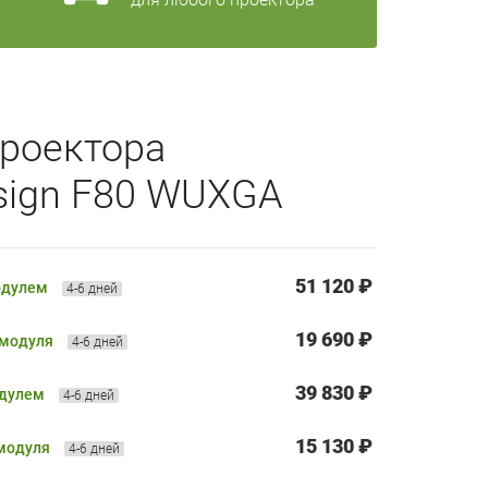
роектора
esign F80 WUXGA
51 120 ₽
одулем
4-6 дней
19 690 ₽
 модуля
4-6 дней
39 830 ₽
одулем
4-6 дней
15 130 ₽
 модуля
4-6 дней