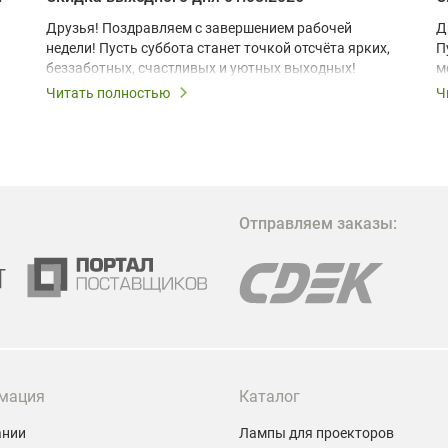
Друзья! Поздравляем с завершением рабочей
Д
недели! Пусть суббота станет точкой отсчёта ярких,
П
беззаботных, счастливых и уютных выходных!
м
з
Читать полностью
Ч
В
в
в
М
Отправляем заказы:
м
Г
мация
Каталог
ании
Лампы для проекторов