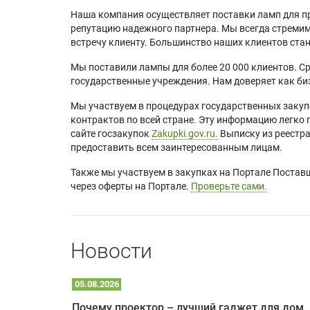
Наша компания осуществляет поставки ламп для пр
репутацию надежного партнера. Мы всегда стремимс
встречу клиенту. Большинство наших клиентов ст
Мы поставили лампы для более 20 000 клиентов. Ср
государственные учреждения. Нам доверяет как биз
Мы участвуем в процедурах государственных закуп
контрактов по всей стране. Эту информацию легко 
сайте госзакупок
Zakupki.gov.ru.
Выписку из реестр
предоставить всем заинтересованным лицам.
Также мы участвуем в закупках на Портале Постав
через оферты на Портале.
Проверьте сами.
Новости
05.08.2026
Почему проектор – лучший гаджет для домика в