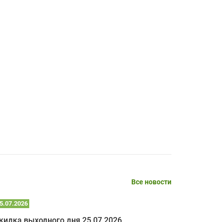
SERGEY FOURSOV,
24.04.2026
оптимизированной стоимости, чему
чрезмерно благодарны!)))
Достоинства:
широкий ассортимент ламп, как оригиналов,
так и аналогов.Быстрое оформление и
передача в доставку, приемлемые цены. Мне
понравилось.
Читать полностью
Mr.Candy,
16.04.2026
Достоинства:
Все новости
очень понравилось , сервис ,качество ,цена
5.07.2026
22.07.2026
кидка выходного дня 25.07.2026