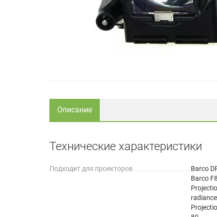
Описание
Технические характеристики
Подходит для проекторов
Barco D
Barco F
Projecti
radianc
Projecti
80