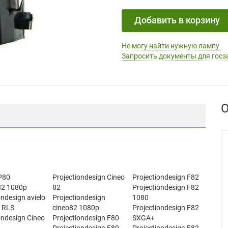
Добавить в корзину
Не могу найти нужную лампу
Запросить документы для госз
О
P80
Projectiondesign Cineo
Projectiondesign F82
82 1080p
82
Projectiondesign F82
ondesign avielo
Projectiondesign
1080
e RLS
cineo82 1080p
Projectiondesign F82
ondesign Cineo
Projectiondesign F80
SXGA+
Projectiondesign F80
Projectiondesign F82