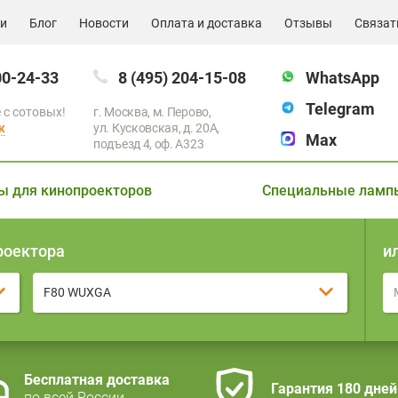
ии
Блог
Новости
Оплата и доставка
Отзывы
Связат
00-24-33
8 (495) 204-15-08
WhatsApp
Telegram
 с сотовых!
г. Москва, м. Перово,
к
ул. Кусковская, д. 20А,
Max
подъезд 4, оф. A323
ы для кинопроекторов
Специальные ламп
роектора
и
F80 WUXGA
Бесплатная доставка
Гарантия 180 дней
по всей России