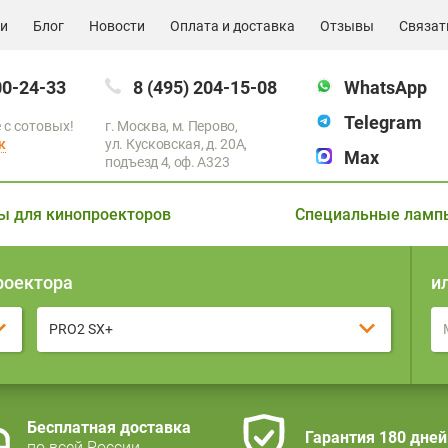
ии
Блог
Новости
Оплата и доставка
Отзывы
Связат
00-24-33
8 (495) 204-15-08
WhatsApp
Telegram
 с сотовых!
г. Москва, м. Перово,
к
ул. Кусковская, д. 20А,
Max
подъезд 4, оф. A323
ы для кинопроекторов
Специальные ламп
роектора
и
PRO2 SX+
Бесплатная доставка
Гарантия 180 дней
по всей России