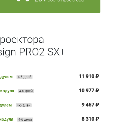
роектора
sign PRO2 SX+
11 910 ₽
одулем
4-6 дней
10 977 ₽
 модуля
4-6 дней
9 467 ₽
одулем
4-6 дней
8 310 ₽
 модуля
4-6 дней