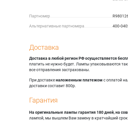
Barco C
Barco C
Партномер
R98012
Barco C
Barco E
Альтернативные партномера
400-040
Barco E
Barco F
Barco F
Barco F
Доставка
Barco F
Projecti
Доставка в любой регион РФ осуществляется бесп
ACTION 
платить не нужно будет. Лампы упаковываются так,
Projecti
все отправления застрахованы.
Action!
Projecti
При доставке
наложенным платежом
с оплатой н
20
доставки составит 800р.
Projecti
22
Гарантия
На оригинальные лампы гарантия 180 дней, на сов
лампой, мы вышлем Вам замену в кратчайший срок.