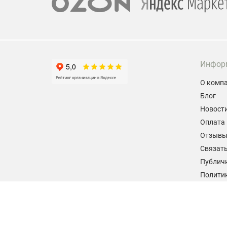
Инфор
О комп
Блог
Новост
Оплата 
Отзыв
Связать
Публич
Политик
персон
Согласи
данных