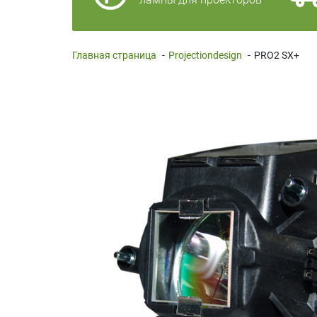
Главная страница
-
Projectiondesign
-
PRO2 SX+