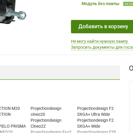
Модуль без лампы
на с
Добавить в корзину
Не могу найти нужную лампу
Запросить документы для госз
О
CTION M20
Projectiondesign
Projectiondesign F2
CTION
cineo20
SXGA+ Ultra Wide
2
Projectiondesign
Projectiondesign F2
VIELO PRISMA
Cineo22
SXGA+ Wide
INEO20
Projectiondesign Evo2
Projectiondesign F20