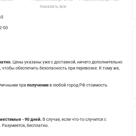
INEO22
Projectiondesign EVO2
Projectiondesign F20
VHD-31B
SX+
SX+
65
VWU-31B
Projectiondesign
Projectiondesign F20
VO22SX+
EVO20 SX
sx+ medical
2-00
VO2SX+
Projectiondesign
Projectiondesign F21
2
EVO20 SX+
Projectiondesign F22
22
Projectiondesign
Projectiondesign F22
22 1080p
evo20sx+
1080
22 WUXGA
Projectiondesign
Projectiondesign F22
ondesign
EVO22 SX+
1080P
латно.
Цены указаны уже с доставкой, ничего дополнительно
2
Projectiondesign
Projectiondesign F22
 чтобы обеспечить безопасность при перевозке. К тому же,
ondesign
evo22sx+
SX+
 M20
Projectiondesign
Projectiondesign F22
ondesign Cineo
evo2sx+
WUXGA
аличными при
получении
в любой город РФ стоимость
Projectiondesign F2 SX
Projectiondesign PRO2
ondesign Cineo
Projectiondesign F2
SX+
sx+
местимые - 90 дней.
В случае, если что-то случится с
 Разумеется, бесплатно.