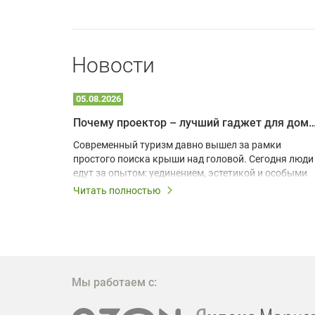
Новости
05.08.2026
Почему проектор – лучший гаджет для домика в
одарят
Современный туризм давно вышел за рамки
х
простого поиска крыши над головой. Сегодня люди
едут за опытом: уединением, эстетикой и особыми
ощущениями. Владельцы A-frame домов,
Читать полностью
!
глэмпингов и шале понимают, что конкуренция
растет, и стандартного набора мебели уже
, на
недостаточно. Чтобы гость не просто
забронировал жилье, а захотел вернуться и
поделиться впечатлениями в соцсетях, нужно
предложить ему нечто особенное. Одним из самых
Мы работаем с:
эффективных и бюджетных способов стать
заметнее на фоне конкурентов является установка
проектора.