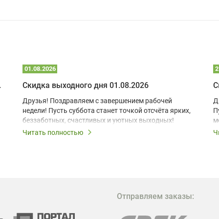
01.08.2026
2
 глэмпинге
Скидка выходного дня 01.08.2026
С
Друзья! Поздравляем с завершением рабочей
Д
недели! Пусть суббота станет точкой отсчёта ярких,
П
беззаботных, счастливых и уютных выходных!
м
з
Читать полностью
Ч
В
в
в
М
Отправляем заказы:
м
Г