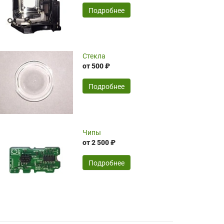
временные затраты по достаточно
SERGEY FOURSOV,
24.04.2026
Подробнее
оптимизированной стоимости, чему
чрезмерно благодарны!)))
Достоинства:
Стекла
от 500 ₽
широкий ассортимент ламп, как оригиналов,
так и аналогов.Быстрое оформление и
передача в доставку, приемлемые цены. Мне
Подробнее
понравилось.
Читать полностью
Чипы
Mr.Candy,
16.04.2026
от 2 500 ₽
Подробнее
Достоинства:
очень понравилось , сервис ,качество ,цена