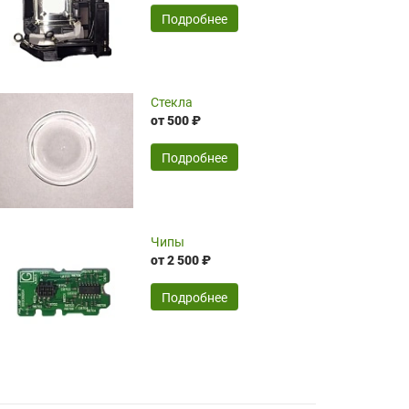
временные затраты по достаточно
SERGEY FOURSOV,
24.04.2026
Подробнее
оптимизированной стоимости, чему
чрезмерно благодарны!)))
Достоинства:
Стекла
от 500 ₽
широкий ассортимент ламп, как оригиналов,
так и аналогов.Быстрое оформление и
передача в доставку, приемлемые цены. Мне
Подробнее
понравилось.
Читать полностью
Чипы
Mr.Candy,
16.04.2026
от 2 500 ₽
Подробнее
Достоинства:
очень понравилось , сервис ,качество ,цена