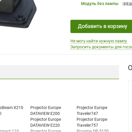
Модуль без лампы
4-6 
Добавить в корзину
Не могу найти нужную лампу
Запросить документы для госз
О
roBeam X210
Projector Europe
Projector Europe
0
DATAVIEW E200
Traveler747
Projector Europe
Projector Europe
DATAVIEW E220
Traveler757
mpact 110
Projector Europe
Proxima DP-5150