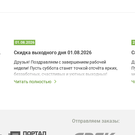
01.08.2026
2
 глэмпинге
Скидка выходного дня 01.08.2026
С
Друзья! Поздравляем с завершением рабочей
Д
недели! Пусть суббота станет точкой отсчёта ярких,
П
беззаботных, счастливых и уютных выходных!
м
з
Читать полностью
Ч
В
в
в
М
Отправляем заказы:
м
Г