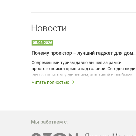
Новости
05.08.2026
Почему проектор – лучший гаджет для домика в
одарят
Современный туризм давно вышел за рамки
х
простого поиска крыши над головой. Сегодня люди
едут за опытом: уединением, эстетикой и особыми
ощущениями. Владельцы A-frame домов,
Читать полностью
!
глэмпингов и шале понимают, что конкуренция
растет, и стандартного набора мебели уже
, на
недостаточно. Чтобы гость не просто
забронировал жилье, а захотел вернуться и
поделиться впечатлениями в соцсетях, нужно
предложить ему нечто особенное. Одним из самых
Мы работаем с:
эффективных и бюджетных способов стать
заметнее на фоне конкурентов является установка
проектора.