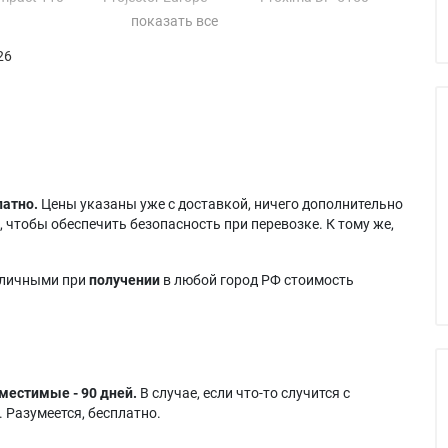
mpact 210
TRAVELER 747
Proxima DP-6100
mpact 211
Projector Europe
Proxima DP-6150
26
TRAVELER 757
Yokogawa D1500X
латно.
Цены указаны уже с доставкой, ничего дополнительно
 чтобы обеспечить безопасность при перевозке. К тому же,
аличными при
получении
в любой город РФ стоимость
местимые - 90 дней.
В случае, если что-то случится с
 Разумеется, бесплатно.