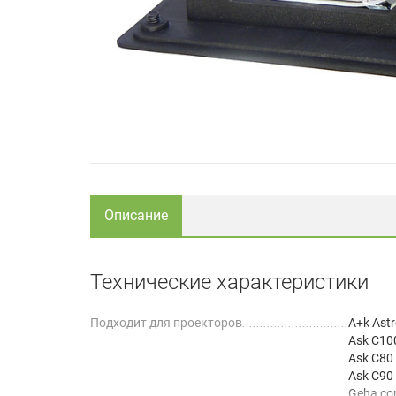
Описание
Технические характеристики
Подходит для проекторов
A+k Ast
Ask C10
Ask C80
Ask C90
Geha co