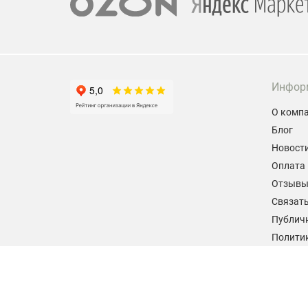
Инфор
О комп
Блог
Новост
Оплата 
Отзыв
Связать
Публич
Политик
персон
Согласи
данных