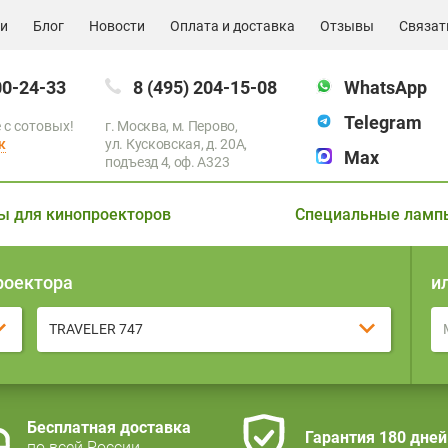
ии
Блог
Новости
Оплата и доставка
Отзывы
Связат
00-24-33
8 (495) 204-15-08
WhatsApp
Telegram
 с сотовых!
г. Москва, м. Перово,
к
ул. Кусковская, д. 20А,
Max
подъезд 4, оф. A323
ы для кинопроекторов
Специальные ламп
роектора
и
TRAVELER 747
Бесплатная доставка
Гарантия 180 дней
по всей России