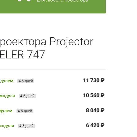
роектора Projector
ELER 747
11 730 ₽
одулем
4-6 дней
10 560 ₽
 модуля
4-6 дней
8 040 ₽
одулем
4-6 дней
6 420 ₽
 модуля
4-6 дней