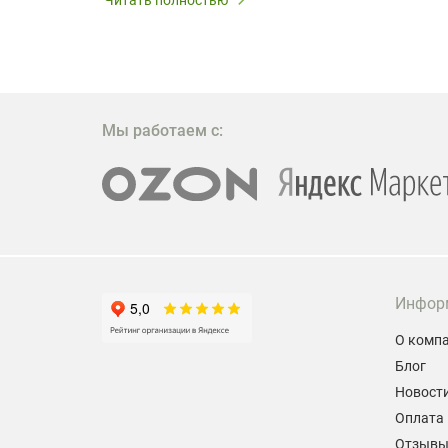
W309ST
то
 которое
ажение
Мы работаем с:
Инфор
О комп
Блог
Новост
Оплата 
Отзыв