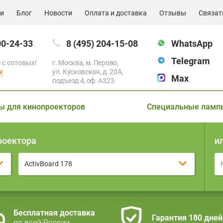
ии
Блог
Новости
Оплата и доставка
Отзывы
Связат
00-24-33
8 (495) 204-15-08
WhatsApp
Telegram
 с сотовых!
г. Москва, м. Перово,
к
ул. Кусковская, д. 20А,
Max
подъезд 4, оф. A323
ы для кинопроекторов
Специальные ламп
роектора
и
ActivBoard 178
Бесплатная доставка
Гарантия 180 дней
по всей России