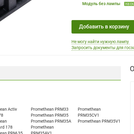
Модуль без лампы
на с
Добавить в корзину
Не могу найти нужную лампу
Запросить документы для госз
О
ean Activ
Promethean PRM33
Promethean
78
Promethean PRM35
PRM35CV1
ean
Promethean PRM35A
Promethean PRM35V1
ard 178
Promethean
ean PRM-35
PRM35AV1