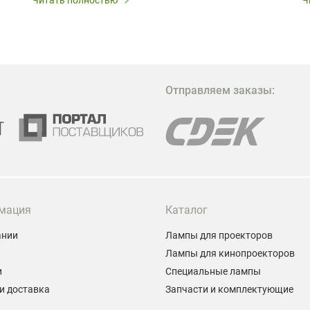
глэмпингов и шале понимают, что конкуренция
растет, и стандартного набора мебели уже
недостаточно. Чтобы гость не просто
забронировал жилье, а захотел вернуться и
поделиться впечатлениями в соцсетях, нужно
предложить ему нечто особенное. Одним из самых
Отправляем заказы:
эффективных и бюджетных способов стать
заметнее на фоне конкурентов является установка
проектора.
мация
Каталог
ании
Лампы для проекторов
Лампы для кинопроекторов
и
Специальные лампы
и доставка
Запчасти и комплектующие
ы