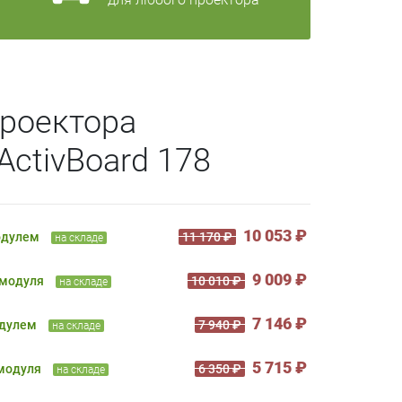
роектора
ActivBoard 178
10 053 ₽
одулем
11 170 ₽
на складе
9 009 ₽
 модуля
10 010 ₽
на складе
7 146 ₽
одулем
7 940 ₽
на складе
5 715 ₽
 модуля
6 350 ₽
на складе