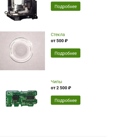
временные затраты по достаточно
SERGEY FOURSOV,
24.04.2026
Подробнее
оптимизированной стоимости, чему
чрезмерно благодарны!)))
Достоинства:
Стекла
от 500 ₽
широкий ассортимент ламп, как оригиналов,
так и аналогов.Быстрое оформление и
передача в доставку, приемлемые цены. Мне
Подробнее
понравилось.
Читать полностью
Чипы
Mr.Candy,
16.04.2026
от 2 500 ₽
Подробнее
Достоинства:
очень понравилось , сервис ,качество ,цена