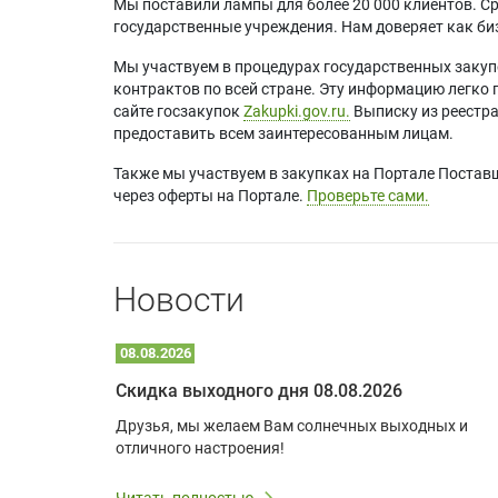
Мы поставили лампы для более 20 000 клиентов. Ср
государственные учреждения. Нам доверяет как биз
Мы участвуем в процедурах государственных закуп
контрактов по всей стране. Эту информацию легко 
сайте госзакупок
Zakupki.gov.ru.
Выписку из реестр
предоставить всем заинтересованным лицам.
Также мы участвуем в закупках на Портале Постав
через оферты на Портале.
Проверьте сами.
Новости
08.08.2026
Optoma W309ST: идеальное решение для малых пространств и учебных классов
Скидка выходного дня 08.08.2026
удь то
Друзья, мы желаем Вам солнечных выходных и
ли
отличного настроения!
дования
 важным.
Читать полностью