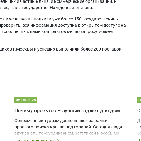
еди них и частные лица, и коммерческие организации, и
нес, так и государство. Нам доверяют люди.
ок и успешно выполнили уже более 150 государственных
проверить, вся информация доступна в открытом доступе на
а исполненных нами контрактов мы по запросу можем
щиков г.Москвы и успешно выполнили более 200 поставок
05.08.2026
0
Почему проектор – лучший гаджет для домика в глэмпинге
С
Современный туризм давно вышел за рамки
Д
простого поиска крыши над головой. Сегодня люди
н
едут за опытом: уединением, эстетикой и особыми
б
ощущениями. Владельцы A-frame домов,
Читать полностью
Ч