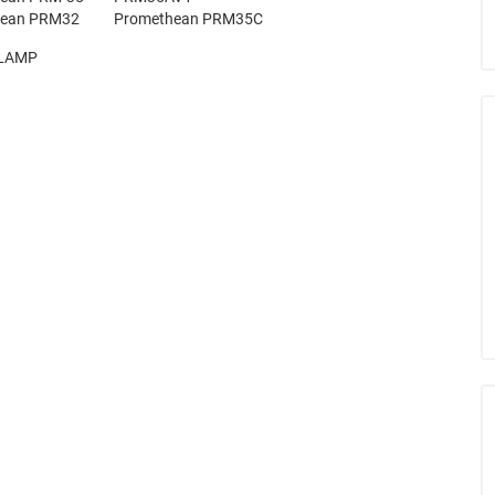
hean PRM32
Promethean PRM35C
LAMP