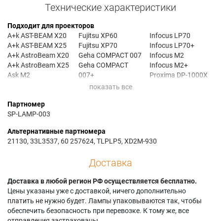
Технические характеристики
Подходит для проекторов
A+k AST-BEAM X20
Fujitsu XP60
Infocus LP70
A+k AST-BEAM X25
Fujitsu XP70
Infocus LP70+
A+k AstroBeam X20
Geha COMPACT 007
Infocus M2
A+k AstroBeam X25
Geha COMPACT
Infocus M2+
Ask M2
007+
Proxima DP-1000X
Ask M2+
IBM iLM300
Triumph-adler
Boxlight XD-2m
Infocus DP1000X
DATAVIEW 320
Партномер
SP-LAMP-003
Альтернативные партномера
21130, 33L3537, 60 257624, TLPLP5, XD2M-930
Доставка
Доставка в любой регион РФ осуществляется бесплатно.
Цены указаны уже с доставкой, ничего дополнительно
платить не нужно будет. Лампы упаковываются так, чтобы
обеспечить безопасность при перевозке. К тому же, все
отправления застрахованы.