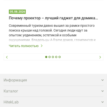
05.08.2026
Почему проектор – лучший гаджет для домика в глэмпинге
Современный туризм давно вышел за рамки простого
поиска крыши над головой. Сегодня люди едут за
опытом: уединением, эстетикой и особыми
ощущениями. Владельцы A-frame домов, глэмпингов и
шале понимают, что конкуренция растет, и
Читать полностью
стандартного набора мебели уже недостаточно. Чтобы
гость не просто забронировал жилье, а захотел
вернуться и поделиться впечатлениями в соцсетях,
нужно предложить ему нечто особенное. Одним из
самых эффективных и бюджетных способов стать
заметнее на фоне конкурентов является установка
проектора.
Информация
Каталог
HitekLab