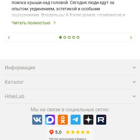
поиска крыши над головой. Сегодня люди едут за
опытом: уединением, эстетикой и особыми
ощущениями. Владельцы A-frame домов, глэмпингов и
шале понимают, что конкуренция растет, и
Читать полностью
стандартного набора мебели уже недостаточно. Чтобы
гость не просто забронировал жилье, а захотел
вернуться и поделиться впечатлениями в соцсетях,
нужно предложить ему нечто особенное. Одним из
самых эффективных и бюджетных способов стать
заметнее на фоне конкурентов является установка
проектора.
Информация
Каталог
HitekLab
Мы на связи в социальных сетях: