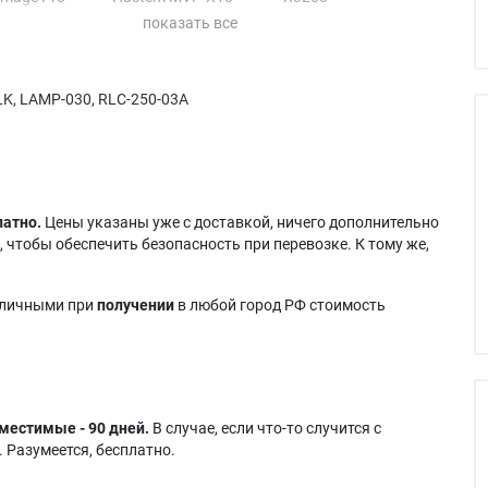
Hustem MVP-X20
Projector Europe
CP-980
Hustem PJ-3600
TRAVELER 787
1
CP-985
Hustem SRP-2300
Proxima DP-6860
CP-X980
Hustem SRP-2700
Viewsonic PJ1065
K, LAMP-030, RLC-250-03A
 CP-X980J
Hustem SRP-3200
Viewsonic PJ1065-1
 CP-X980W
Hustem SRP-3200XG
CP-X985
Liesegang dv370
латно.
Цены указаны уже с доставкой, ничего дополнительно
 чтобы обеспечить безопасность при перевозке. К тому же,
аличными при
получении
в любой город РФ стоимость
местимые - 90 дней.
В случае, если что-то случится с
 Разумеется, бесплатно.