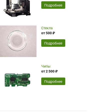
временные затраты по достаточно
SERGEY FOURSOV,
24.04.2026
Подробнее
оптимизированной стоимости, чему
чрезмерно благодарны!)))
Достоинства:
Стекла
от 500 ₽
широкий ассортимент ламп, как оригиналов,
так и аналогов.Быстрое оформление и
передача в доставку, приемлемые цены. Мне
Подробнее
понравилось.
Читать полностью
Чипы
Mr.Candy,
16.04.2026
от 2 500 ₽
Подробнее
Достоинства:
очень понравилось , сервис ,качество ,цена