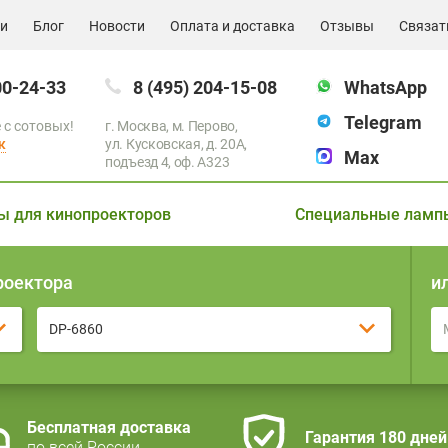
ии
Блог
Новости
Оплата и доставка
Отзывы
Связат
00-24-33
8 (495) 204-15-08
WhatsApp
Telegram
 с сотовых!
г. Москва, м. Перово,
к
ул. Кусковская, д. 20А,
Max
подъезд 4, оф. A323
ы для кинопроекторов
Специальные ламп
роектора
и
DP-6860
Бесплатная доставка
Гарантия 180 дней
по всей России