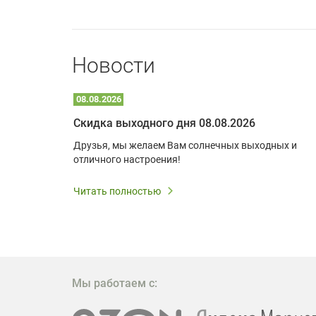
Новости
08.08.2026
Optoma W309ST: идеальное решение для малых пространств и учебных классов
Скидка выходного дня 08.08.2026
удь то
Друзья, мы желаем Вам солнечных выходных и
ли
отличного настроения!
дования
 важным.
Читать полностью
W309ST
то
 которое
ажение
Мы работаем с: