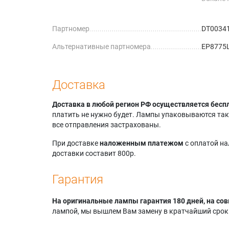
8939
Hitachi 
Партномер
DT0034
Hitachi 
Hitachi 
Альтернативные партномера
EP8775L
Hitachi
Hitachi
Hitachi 
Доставка
Доставка в любой регион РФ осуществляется бесп
платить не нужно будет. Лампы упаковываются так,
все отправления застрахованы.
При доставке
наложенным платежом
с оплатой н
доставки составит 800р.
Гарантия
На оригинальные лампы гарантия 180 дней, на сов
лампой, мы вышлем Вам замену в кратчайший срок.