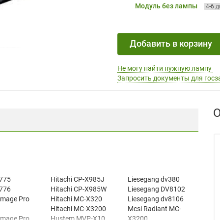
Модуль без лампы
4-6 
Добавить в корзину
Не могу найти нужную лампу
Запросить документы для госз
О
775
Hitachi CP-X985J
Liesegang dv380
776
Hitachi CP-X985W
Liesegang DV8102
Image Pro
Hitachi MC-X320
Liesegang dv8106
Hitachi MC-X3200
Mcsi Radiant MC-
Image Pro
Hustem MVP-X10
X3200