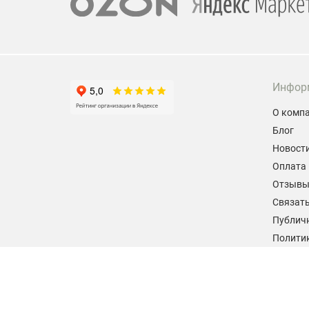
Инфор
О комп
Блог
Новост
Оплата 
Отзыв
Связать
Публич
Политик
персон
Согласи
данных