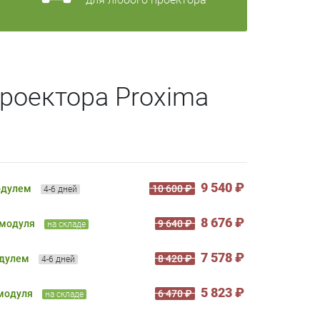
роектора Proxima
9 540 ₽
одулем
10 600 ₽
4-6 дней
8 676 ₽
 модуля
9 640 ₽
на складе
7 578 ₽
одулем
8 420 ₽
4-6 дней
5 823 ₽
 модуля
6 470 ₽
на складе