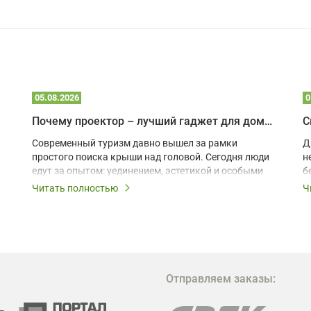
05.08.2026
0
Почему проектор – лучший гаджет для домика в глэмпинге
С
Современный туризм давно вышел за рамки
Д
простого поиска крыши над головой. Сегодня люди
н
едут за опытом: уединением, эстетикой и особыми
б
ощущениями. Владельцы A-frame домов,
Читать полностью
Ч
глэмпингов и шале понимают, что конкуренция
растет, и стандартного набора мебели уже
недостаточно. Чтобы гость не просто
забронировал жилье, а захотел вернуться и
поделиться впечатлениями в соцсетях, нужно
предложить ему нечто особенное. Одним из самых
Отправляем заказы:
эффективных и бюджетных способов стать
заметнее на фоне конкурентов является установка
проектора.