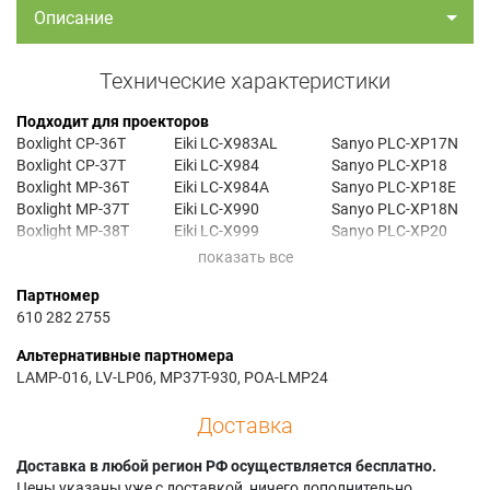
Описание
Технические характеристики
Подходит для проекторов
Boxlight CP-36T
Eiki LC-X983AL
Sanyo PLC-XP17N
Boxlight CP-37T
Eiki LC-X984
Sanyo PLC-XP18
Boxlight MP-36T
Eiki LC-X984A
Sanyo PLC-XP18E
Boxlight MP-37T
Eiki LC-X990
Sanyo PLC-XP18N
Boxlight MP-38T
Eiki LC-X999
Sanyo PLC-XP20
Canon LV-7525
Eiki LC-X999A
Sanyo PLC-XP208C
Canon LV-7525E
Proxima DP-9240
Sanyo PLC-XP20B
Партномер
Canon LV-7535
Proxima DP-9240+
Sanyo PLC-XP20E
610 282 2755
Canon LV-7535E
Proxima DP-9260
Sanyo PLC-XP20N
Canon LV-7535U
Proxima DP-9260+
Sanyo PLC-XP21
Альтернативные партномера
Eiki LC-990
Sanyo PLC-21N
Sanyo PLC-XP218C
LAMP-016, LV-LP06, MP37T-930, POA-LMP24
Eiki LC-X983
Sanyo PLC-XP17
Sanyo PLC-XP21E
Eiki LC-X983A
Sanyo PLC-XP17E
Sanyo PLC-XP21N
Доставка
Доставка в любой регион РФ осуществляется бесплатно.
Цены указаны уже с доставкой, ничего дополнительно