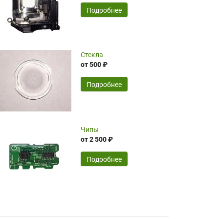
временные затраты по достаточно
SERGEY FOURSOV,
24.04.2026
Подробнее
оптимизированной стоимости, чему
чрезмерно благодарны!)))
Достоинства:
Стекла
от 500 ₽
широкий ассортимент ламп, как оригиналов,
так и аналогов.Быстрое оформление и
передача в доставку, приемлемые цены. Мне
Подробнее
понравилось.
Читать полностью
Чипы
Mr.Candy,
16.04.2026
от 2 500 ₽
Подробнее
Достоинства:
очень понравилось , сервис ,качество ,цена