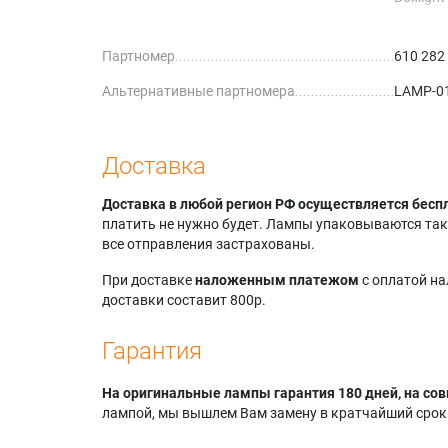
Canon L
Canon L
Партномер
610 282
Canon L
Canon L
Альтернативные партномера
LAMP-01
Canon L
Eiki LC-
Eiki LC-
Eiki LC-
Доставка
Доставка в любой регион РФ осуществляется бесп
платить не нужно будет. Лампы упаковываются так,
все отправления застрахованы.
При доставке
наложенным платежом
с оплатой н
доставки составит 800р.
Гарантия
На оригинальные лампы гарантия 180 дней, на сов
лампой, мы вышлем Вам замену в кратчайший срок.