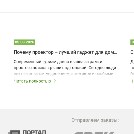
05.08.2026
0
Почему проектор – лучший гаджет для домика в глэмпинге
С
Современный туризм давно вышел за рамки
Д
простого поиска крыши над головой. Сегодня люди
н
едут за опытом: уединением, эстетикой и особыми
б
ощущениями. Владельцы A-frame домов,
Читать полностью
Ч
глэмпингов и шале понимают, что конкуренция
растет, и стандартного набора мебели уже
недостаточно. Чтобы гость не просто
забронировал жилье, а захотел вернуться и
поделиться впечатлениями в соцсетях, нужно
предложить ему нечто особенное. Одним из самых
Отправляем заказы:
эффективных и бюджетных способов стать
заметнее на фоне конкурентов является установка
проектора.