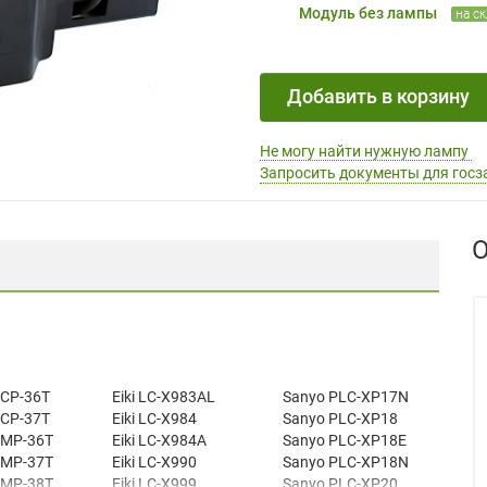
Модуль без лампы
на с
Добавить в корзину
Не могу найти нужную лампу
Запросить документы для госз
О
 CP-36T
Eiki LC-X983AL
Sanyo PLC-XP17N
 CP-37T
Eiki LC-X984
Sanyo PLC-XP18
t MP-36T
Eiki LC-X984A
Sanyo PLC-XP18E
t MP-37T
Eiki LC-X990
Sanyo PLC-XP18N
t MP-38T
Eiki LC-X999
Sanyo PLC-XP20