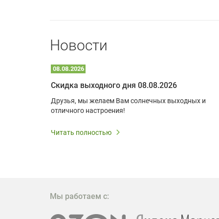
Новости
08.08.2026
Optoma W309ST: идеальное решение для малых пространств и учебных классов
Скидка выходного дня 08.08.2026
удь то
Друзья, мы желаем Вам солнечных выходных и
ли
отличного настроения!
дования
 важным.
Читать полностью
W309ST
то
 которое
ажение
Мы работаем с: