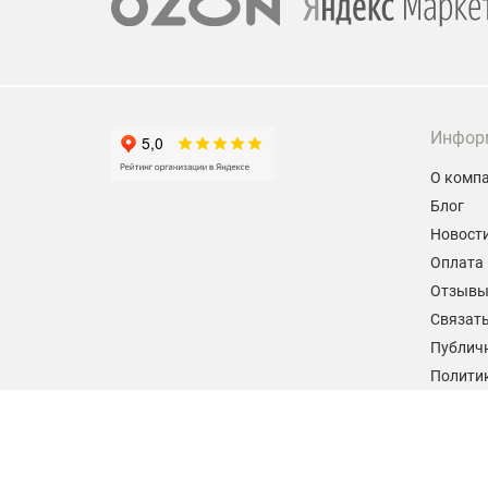
Инфор
О комп
Блог
Новост
Оплата 
Отзыв
Связать
Публич
Политик
персон
Согласи
данных