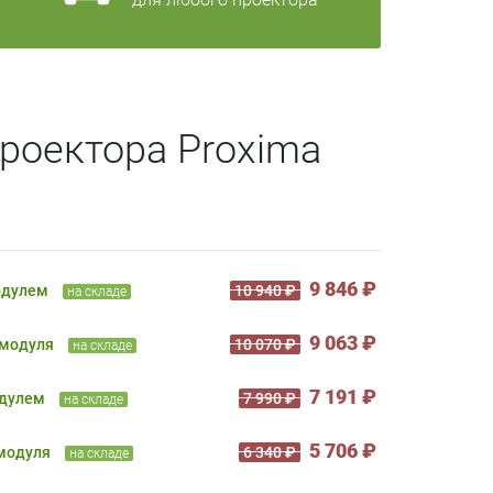
роектора Proxima
9 846 ₽
одулем
10 940 ₽
на складе
9 063 ₽
 модуля
10 070 ₽
на складе
7 191 ₽
одулем
7 990 ₽
на складе
5 706 ₽
 модуля
6 340 ₽
на складе