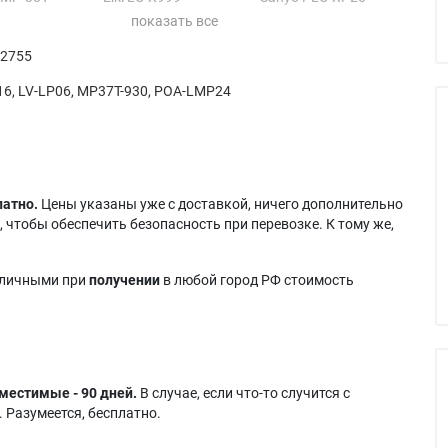
V-7525
Eiki LC-X999A
Sanyo PLC-XP208C
V-7525E
Proxima DP-9240
Sanyo PLC-XP20B
 2755
V-7535
Proxima DP-9240+
Sanyo PLC-XP20E
V-7535E
Proxima DP-9260
Sanyo PLC-XP20N
6, LV-LP06, MP37T-930, POA-LMP24
V-7535U
Proxima DP-9260+
Sanyo PLC-XP21
990
Sanyo PLC-21N
Sanyo PLC-XP218C
X983
Sanyo PLC-XP17
Sanyo PLC-XP21E
X983A
Sanyo PLC-XP17E
Sanyo PLC-XP21N
латно.
Цены указаны уже с доставкой, ничего дополнительно
 чтобы обеспечить безопасность при перевозке. К тому же,
аличными при
получении
в любой город РФ стоимость
местимые - 90 дней.
В случае, если что-то случится с
 Разумеется, бесплатно.