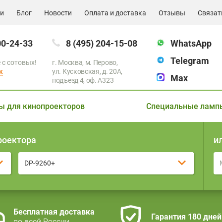
ии
Блог
Новости
Оплата и доставка
Отзывы
Связат
00-24-33
8 (495) 204-15-08
WhatsApp
Telegram
 с сотовых!
г. Москва, м. Перово,
к
ул. Кусковская, д. 20А,
Max
подъезд 4, оф. A323
ы для кинопроекторов
Специальные ламп
роектора
и
DP-9260+
Бесплатная доставка
Гарантия 180 дней
по всей России