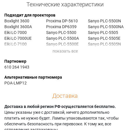
Технические характеристики
Подходит для проекторов
Boxlight 3600
Proxima DP-5610
Sanyo PLC-5500N
Boxlight 3600A
Proxima DP6359
Sanyo PLC-5500NA
Eiki LC-7000
Sanyo PLC-5500
Sanyo PLC-5505
Eiki LC-7000UE
Sanyo PLC-5500A
Sanyo PLC-5505E
Eiki LC-7100
Sanyo PLC-5500E
Sanyo PLC-5505N
Eiki RP-70
Sanyo PLC-5500EA
Sanyo PLC-5505NA
Proxima DP-5600
Sanyo PLC-5500M
Партномер
610 264 1943
Альтернативные партномера
POA-LMP12
Доставка
Доставка в любой регион РФ осуществляется бесплатно.
Цены указаны уже с доставкой, ничего дополнительно
платить не нужно будет. Лампы упаковываются так, чтобы
обеспечить безопасность при перевозке. К тому же, все
отправления застрахованы.