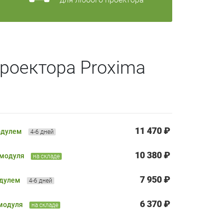
роектора Proxima
11 470 ₽
одулем
4-6 дней
10 380 ₽
 модуля
на складе
7 950 ₽
одулем
4-6 дней
6 370 ₽
 модуля
на складе