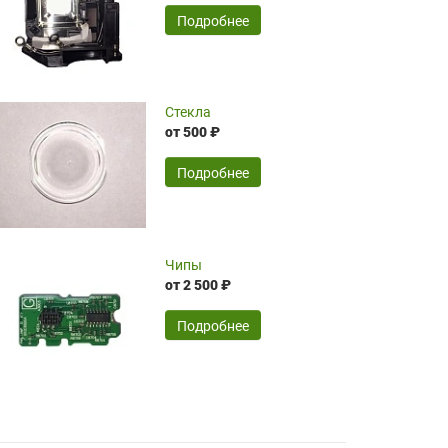
временные затраты по достаточно
SERGEY FOURSOV,
24.04.2026
Подробнее
оптимизированной стоимости, чему
чрезмерно благодарны!)))
Достоинства:
Стекла
от 500 ₽
широкий ассортимент ламп, как оригиналов,
так и аналогов.Быстрое оформление и
передача в доставку, приемлемые цены. Мне
Подробнее
понравилось.
Читать полностью
Чипы
Mr.Candy,
16.04.2026
от 2 500 ₽
Подробнее
Достоинства:
очень понравилось , сервис ,качество ,цена