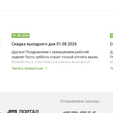
01.08.2026
2
 глэмпинге
Скидка выходного дня 01.08.2026
С
Друзья! Поздравляем с завершением рабочей
Д
недели! Пусть суббота станет точкой отсчёта ярких,
П
беззаботных, счастливых и уютных выходных!
м
з
Читать полностью
Ч
В
в
в
М
Отправляем заказы:
м
Г