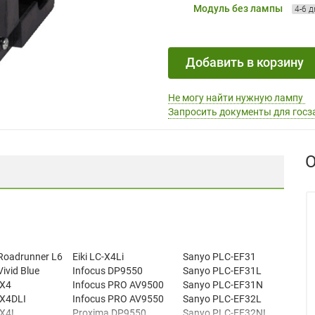
Модуль без лампы
4-6 
Добавить в корзину
Не могу найти нужную лампу
Запросить документы для госз
О
 Roadrunner L6
Eiki LC-X4Li
Sanyo PLC-EF31
Vivid Blue
Infocus DP9550
Sanyo PLC-EF31L
SX4
Infocus PRO AV9500
Sanyo PLC-EF31N
SX4DLI
Infocus PRO AV9550
Sanyo PLC-EF32L
SX4L
Proxima DP9550
Sanyo PLC-EF32NL