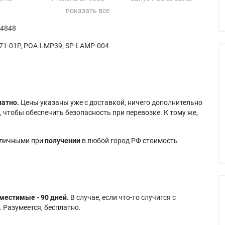
SX4LA
Proxima ProAV9340
Sanyo PLC-XF30
SX4Li
Proxima ProAV9440
Sanyo PLC-XF30L
 4848
X4
Proxima ProAV9500
Sanyo PLC-XF30NL
X4/L
Proxima ProAV9550
Sanyo PLC-XF31
71-01P, POA-LMP39, SP-LAMP-004
X4A
Sanyo PLC-EF30
Sanyo PLC-XF31L
X4DLI
Sanyo PLC-EF30E
Sanyo PLC-XF31N
4i
Sanyo PLC-EF30L
Sanyo PLC-XF31NL
X4L
Sanyo PLC-EF30N
X4LA
Sanyo PLC-EF30N/NL
латно.
Цены указаны уже с доставкой, ничего дополнительно
 чтобы обеспечить безопасность при перевозке. К тому же,
аличными при
получении
в любой город РФ стоимость
местимые - 90 дней.
В случае, если что-то случится с
 Разумеется, бесплатно.