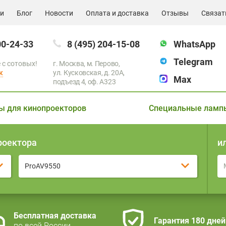
ии
Блог
Новости
Оплата и доставка
Отзывы
Связат
00-24-33
8 (495) 204-15-08
WhatsApp
Telegram
 с сотовых!
г. Москва, м. Перово,
к
ул. Кусковская, д. 20А,
Max
подъезд 4, оф. A323
ы для кинопроекторов
Специальные ламп
роектора
и
ProAV9550
Бесплатная доставка
Гарантия 180 дней
по всей России