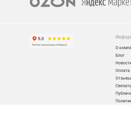
Инфор
О комп
Блог
Новост
Оплата 
Отзыв
Связать
Публич
Политик
персон
Согласи
данных