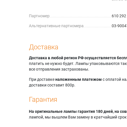
Eiki LC-
Eiki LC-
Партномер
610 292
Eiki LC-
Eiki LC-
Альтернативные партномера
03-9004
Eiki LC-
Eiki LC-
Eiki LC-X
Eiki LC-
Доставка
Eiki LC-
Доставка в любой регион РФ осуществляется бесп
платить не нужно будет. Лампы упаковываются так,
все отправления застрахованы.
При доставке
наложенным платежом
с оплатой н
доставки составит 800р.
Гарантия
На оригинальные лампы гарантия 180 дней, на сов
лампой, мы вышлем Вам замену в кратчайший срок.