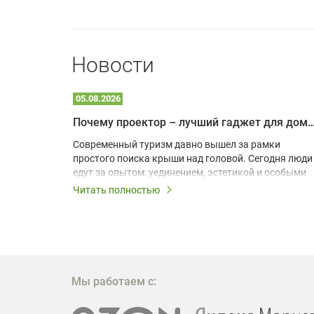
Новости
05.08.2026
Почему проектор – лучший гаджет для домика в
одарят
Современный туризм давно вышел за рамки
х
простого поиска крыши над головой. Сегодня люди
едут за опытом: уединением, эстетикой и особыми
ощущениями. Владельцы A-frame домов,
Читать полностью
!
глэмпингов и шале понимают, что конкуренция
растет, и стандартного набора мебели уже
, на
недостаточно. Чтобы гость не просто
забронировал жилье, а захотел вернуться и
поделиться впечатлениями в соцсетях, нужно
предложить ему нечто особенное. Одним из самых
Мы работаем с:
эффективных и бюджетных способов стать
заметнее на фоне конкурентов является установка
проектора.