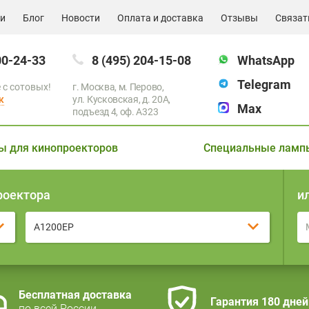
ии
Блог
Новости
Оплата и доставка
Отзывы
Связат
00-24-33
8 (495) 204-15-08
WhatsApp
Telegram
 с сотовых!
г. Москва, м. Перово,
к
ул. Кусковская, д. 20А,
Max
подъезд 4, оф. A323
ы для кинопроекторов
Специальные ламп
роектора
и
A1200EP
Бесплатная доставка
Гарантия 180 дней
по всей России