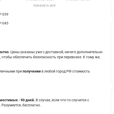
 WXGA HD
Infocus IN2101
Infocus Work Big
 WXGA
Infocus IN2102
IN2102
P-039
SCOPIC
Infocus IN2102EP
Infocus Work Big
 A1100
Infocus IN2104
IN2104
P-045
 A1200
Infocus IN2104EP
Infocus Work Big
 A1300
Infocus IN2106
IN2106
 C216
Infocus IN2106EP
Proxima A1200EP
Infocus IN25
латно.
Цены указаны уже с доставкой, ничего дополнительно
 чтобы обеспечить безопасность при перевозке. К тому же,
аличными при
получении
в любой город РФ стоимость
местимые - 90 дней.
В случае, если что-то случится с
 Разумеется, бесплатно.