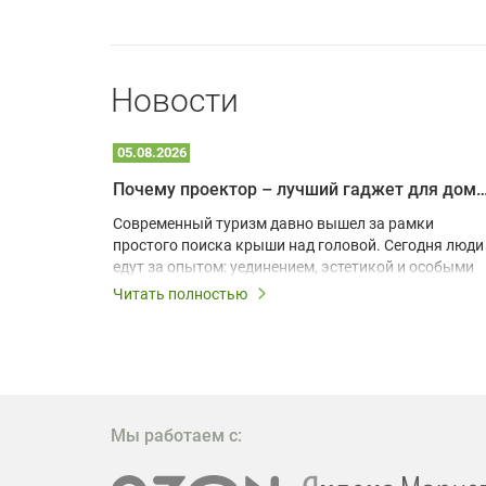
Новости
05.08.2026
Почему проектор – лучший гаджет для домика в
одарят
Современный туризм давно вышел за рамки
х
простого поиска крыши над головой. Сегодня люди
едут за опытом: уединением, эстетикой и особыми
ощущениями. Владельцы A-frame домов,
Читать полностью
!
глэмпингов и шале понимают, что конкуренция
растет, и стандартного набора мебели уже
, на
недостаточно. Чтобы гость не просто
забронировал жилье, а захотел вернуться и
поделиться впечатлениями в соцсетях, нужно
предложить ему нечто особенное. Одним из самых
Мы работаем с:
эффективных и бюджетных способов стать
заметнее на фоне конкурентов является установка
проектора.