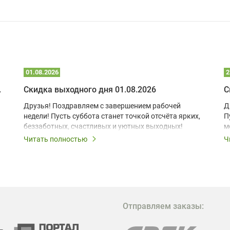
01.08.2026
2
 глэмпинге
Скидка выходного дня 01.08.2026
С
Друзья! Поздравляем с завершением рабочей
Д
недели! Пусть суббота станет точкой отсчёта ярких,
П
беззаботных, счастливых и уютных выходных!
м
з
Читать полностью
Ч
В
в
в
М
Отправляем заказы:
м
Г