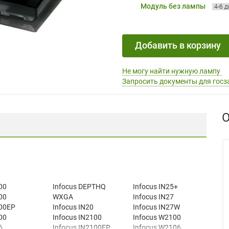
Модуль без лампы
4-6 
Добавить в корзину
Не могу найти нужную лампу
Запросить документы для госз
О
00
Infocus DEPTHQ
Infocus IN25+
00
WXGA
Infocus IN27
00EP
Infocus IN20
Infocus IN27W
00
Infocus IN2100
Infocus W2100
6
Infocus IN2100EP
Infocus W2106