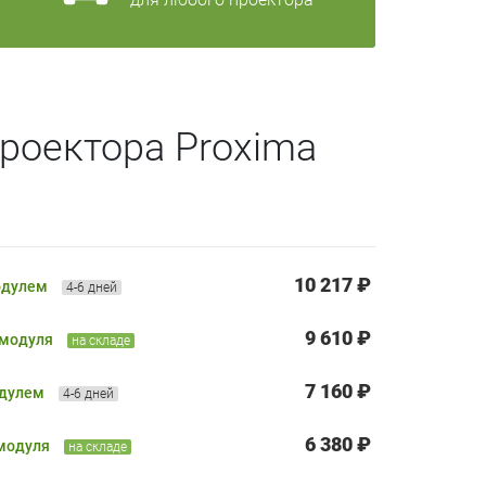
роектора Proxima
10 217 ₽
одулем
4-6 дней
9 610 ₽
 модуля
на складе
7 160 ₽
одулем
4-6 дней
6 380 ₽
 модуля
на складе