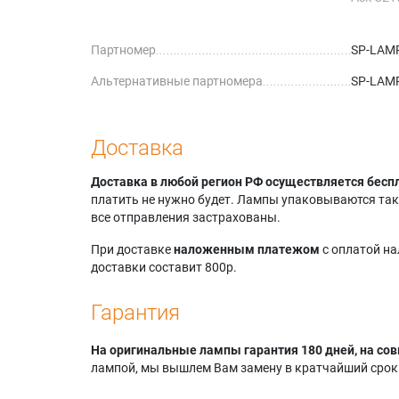
Depthq
Depthq
Партномер
SP-LAM
STEREO
Infocus
Альтернативные партномера
SP-LAM
Infocus
Infocus
Infocus
Доставка
Доставка в любой регион РФ осуществляется бесп
платить не нужно будет. Лампы упаковываются так,
все отправления застрахованы.
При доставке
наложенным платежом
с оплатой н
доставки составит 800р.
Гарантия
На оригинальные лампы гарантия 180 дней, на сов
лампой, мы вышлем Вам замену в кратчайший срок.