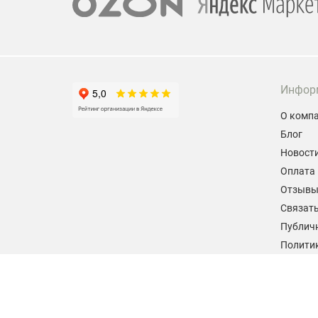
Инфор
О комп
Блог
Новост
Оплата 
Отзыв
Связать
Публич
Политик
персон
Согласи
данных