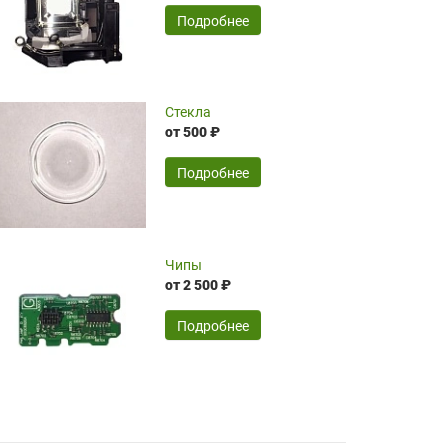
временные затраты по достаточно
SERGEY FOURSOV,
24.04.2026
Подробнее
оптимизированной стоимости, чему
чрезмерно благодарны!)))
Достоинства:
Стекла
от 500 ₽
широкий ассортимент ламп, как оригиналов,
так и аналогов.Быстрое оформление и
передача в доставку, приемлемые цены. Мне
Подробнее
понравилось.
Читать полностью
Чипы
Mr.Candy,
16.04.2026
от 2 500 ₽
Подробнее
Достоинства:
очень понравилось , сервис ,качество ,цена