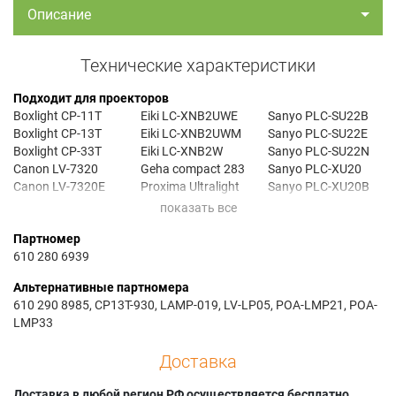
Описание
Технические характеристики
Подходит для проекторов
Boxlight CP-11T
Eiki LC-XNB2UWE
Sanyo PLC-SU22B
Boxlight CP-13T
Eiki LC-XNB2UWM
Sanyo PLC-SU22E
Boxlight CP-33T
Eiki LC-XNB2W
Sanyo PLC-SU22N
Canon LV-7320
Geha compact 283
Sanyo PLC-XU20
Canon LV-7320E
Proxima Ultralight
Sanyo PLC-XU20B
Canon LV-7325
LS2
Sanyo PLC-XU20E
Canon LV-7325E
Proxima Ultralight
Sanyo PLC-XU20E
Партномер
Eiki LC-NB2
LSC
silent
610 280 6939
Eiki LC-NB2D
Proxima Ultralight
Sanyo PLC-XU20N
Eiki LC-NB2U
LX2
Sanyo PLC-XU21E
Альтернативные партномера
Eiki LC-NB2UW
Sanyo PLC-SU20
Sanyo PLC-XU21N
610 290 8985, CP13T-930, LAMP-019, LV-LP05, POA-LMP21, POA-
Eiki LC-NB2W
Sanyo PLC-SU208C
Sanyo PLC-XU22
LMP33
Eiki LC-XNB2
Sanyo PLC-SU20B
Sanyo PLC-XU22B
Eiki LC-XNB2D
Sanyo PLC-SU20E
Sanyo PLC-XU22E
Доставка
Eiki LC-XNB2DW
Sanyo PLC-SU20E
Sanyo PLC-XU22E
Eiki LC-XNB2U
silent
silent
Доставка в любой регион РФ осуществляется бесплатно.