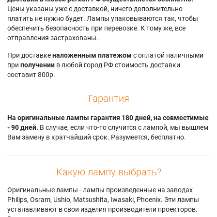
Eiki LC-XNB2UW
Sanyo PLC-SU20N
Sanyo PLC-XU22N
Цены указаны уже с доставкой, ничего дополнительно
платить не нужно будет. Лампы упаковываются так, чтобы
обеспечить безопасность при перевозке. К тому же, все
отправления застрахованы.
При доставке
наложенным платежом
с оплатой наличными
при
получении
в любой город РФ стоимость доставки
составит 800р.
Гарантия
На оригинальные лампы гарантия 180 дней, на совместимые
- 90 дней.
В случае, если что-то случится с лампой, мы вышлем
Вам замену в кратчайший срок. Разумеется, бесплатно.
Какую лампу выбрать?
Оригинальные лампы - лампы произведенные на заводах
Philips, Osram, Ushio, Matsushita, Iwasaki, Phoenix. Эти лампы
устанавливают в свои изделия производители проекторов.