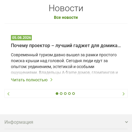
Новости
Все новости
05.08.2026
Почему проектор – лучший гаджет для домика в глэмпинге
Современный туризм давно вышел за рамки простого
поиска крыши над головой. Сегодня люди едут за
опытом: уединением, эстетикой и особыми
ощущениями. Владельцы A-frame домов, глэмпингов и
шале понимают, что конкуренция растет, и
Читать полностью
стандартного набора мебели уже недостаточно. Чтобы
гость не просто забронировал жилье, а захотел
вернуться и поделиться впечатлениями в соцсетях,
нужно предложить ему нечто особенное. Одним из
самых эффективных и бюджетных способов стать
заметнее на фоне конкурентов является установка
проектора.
Информация