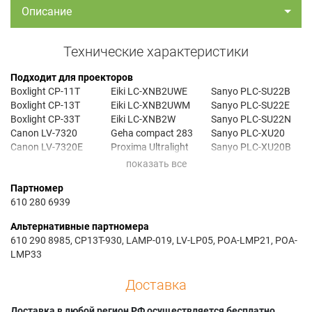
Описание
Технические характеристики
Подходит для проекторов
Boxlight CP-11T
Eiki LC-XNB2UWE
Sanyo PLC-SU22B
Boxlight CP-13T
Eiki LC-XNB2UWM
Sanyo PLC-SU22E
Boxlight CP-33T
Eiki LC-XNB2W
Sanyo PLC-SU22N
Canon LV-7320
Geha compact 283
Sanyo PLC-XU20
Canon LV-7320E
Proxima Ultralight
Sanyo PLC-XU20B
Canon LV-7325
LS2
Sanyo PLC-XU20E
Canon LV-7325E
Proxima Ultralight
Sanyo PLC-XU20E
Партномер
Eiki LC-NB2
LSC
silent
610 280 6939
Eiki LC-NB2D
Proxima Ultralight
Sanyo PLC-XU20N
Eiki LC-NB2U
LX2
Sanyo PLC-XU21E
Альтернативные партномера
Eiki LC-NB2UW
Sanyo PLC-SU20
Sanyo PLC-XU21N
610 290 8985, CP13T-930, LAMP-019, LV-LP05, POA-LMP21, POA-
Eiki LC-NB2W
Sanyo PLC-SU208C
Sanyo PLC-XU22
LMP33
Eiki LC-XNB2
Sanyo PLC-SU20B
Sanyo PLC-XU22B
Eiki LC-XNB2D
Sanyo PLC-SU20E
Sanyo PLC-XU22E
Доставка
Eiki LC-XNB2DW
Sanyo PLC-SU20E
Sanyo PLC-XU22E
Eiki LC-XNB2U
silent
silent
Доставка в любой регион РФ осуществляется бесплатно.