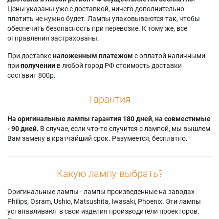
Eiki LC-XNB2UW
Sanyo PLC-SU20N
Sanyo PLC-XU22N
Цены указаны уже с доставкой, ничего дополнительно
платить не нужно будет. Лампы упаковываются так, чтобы
обеспечить безопасность при перевозке. К тому же, все
отправления застрахованы.
При доставке
наложенным платежом
с оплатой наличными
при
получении
в любой город РФ стоимость доставки
составит 800р.
Гарантия
На оригинальные лампы гарантия 180 дней, на совместимые
- 90 дней.
В случае, если что-то случится с лампой, мы вышлем
Вам замену в кратчайший срок. Разумеется, бесплатно.
Какую лампу выбрать?
Оригинальные лампы - лампы произведенные на заводах
Philips, Osram, Ushio, Matsushita, Iwasaki, Phoenix. Эти лампы
устанавливают в свои изделия производители проекторов.