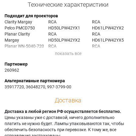
Технические характеристики
Подходит для проекторов
Clarity Margay
RCA
RCA
Pelco PMCD750
HD50LPW42YX1
HD61LPW42YX2
Planar Clarity
RCA
RCA
Margay
HD50LPW42YX2
HD61LPW42YX5
Planar WN-5040-720
RCA
RCA
RCA
HD61LPW162YX3
HD61LPW42YX6
HD50LPW162YX3
RCA
RCA HDLP50W151
Партномер
RCA
HD61LPW162YX4
RCA
260962
HD50LPW162YX3(M
RCA
HDLP50W151YX1
)
HD61LPW163YX3
RCA
Альтернативные партномера
RCA
RCA
HDLP50W151YX3
35917720, 36048270, 997-3799-00
HD50LPW162YX4
HD61LPW163YX3(H
RCA HDLP50W162
RCA
)
RCA HDLP60W164
Доставка
HD50LPW162YX4(M
RCA
RCA HDLP61W151
)
HD61LPW163YX4
RCA
Доставка в любой регион РФ осуществляется бесплатно.
RCA
RCA
HDLP61W151YX1
Цены указаны уже с доставкой, ничего дополнительно
HD50LPW163YX3
HD61LPW163YX4(H
RCA
платить не нужно будет. Лампы упаковываются так, чтобы
RCA
)
HDLP61W151YX3
обеспечить безопасность при перевозке. К тому же, все
HD50LPW163YX3(M
RCA
RCA HDLP61W162
отправления застрахованы.