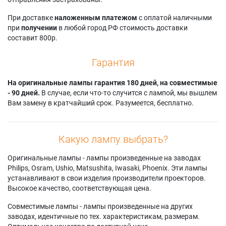
)
HD61LPW163YX6
RCA HDLP61W163
RCA
RCA
Thomson 44 DLY
При доставке
наложенным платежом
с оплатой наличными
HD50LPW163YX4
HD61LPW163YX6(H
644
при
получении
в любой город РФ стоимость доставки
RCA
)
Thomson 50 DLY
составит 800р.
HD50LPW163YX4(M
RCA HD61LPW42
644
)
RCA
Thomson 61 DLY
Гарантия
RCA HD50LPW42
HD61LPW42YX1
644
RCA HD50LPW42YX
На оригинальные лампы гарантия 180 дней, на совместимые
- 90 дней.
В случае, если что-то случится с лампой, мы вышлем
Вам замену в кратчайший срок. Разумеется, бесплатно.
Какую лампу выбрать?
Оригинальные лампы - лампы произведенные на заводах
Philips, Osram, Ushio, Matsushita, Iwasaki, Phoenix. Эти лампы
устанавливают в свои изделия производители проекторов.
Высокое качество, соответствующая цена.
Совместимые лампы - лампы произведенные на других
заводах, идентичные по тех. характеристикам, размерам.