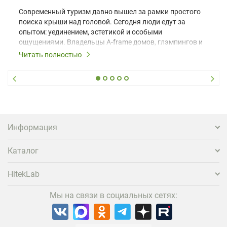
Современный туризм давно вышел за рамки простого
поиска крыши над головой. Сегодня люди едут за
опытом: уединением, эстетикой и особыми
ощущениями. Владельцы A-frame домов, глэмпингов и
шале понимают, что конкуренция растет, и
Читать полностью
стандартного набора мебели уже недостаточно. Чтобы
гость не просто забронировал жилье, а захотел
вернуться и поделиться впечатлениями в соцсетях,
нужно предложить ему нечто особенное. Одним из
самых эффективных и бюджетных способов стать
заметнее на фоне конкурентов является установка
проектора.
Информация
Каталог
HitekLab
Мы на связи в социальных сетях: