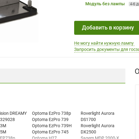
Модуль без лампы
4-6 
Добавить в корзину
Не могу найти нужную лампу
Запросить документы для госз
О
ision DREAMY
Optoma EzPro 738p
Roverlight Aurora
2329028
Optoma EzPro 739
DS1700
23M
Optoma EzPro 739H
Roverlight Aurora
25M
Optoma EzPro 745
DX2500
 EP738p
Optoma H27
Sagem MDP 2000-X