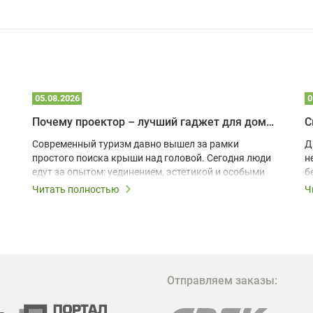
05.08.2026
0
Почему проектор – лучший гаджет для домика в глэмпинге
С
Современный туризм давно вышел за рамки
Д
простого поиска крыши над головой. Сегодня люди
н
едут за опытом: уединением, эстетикой и особыми
б
ощущениями. Владельцы A-frame домов,
Читать полностью
Ч
глэмпингов и шале понимают, что конкуренция
растет, и стандартного набора мебели уже
недостаточно. Чтобы гость не просто
забронировал жилье, а захотел вернуться и
поделиться впечатлениями в соцсетях, нужно
предложить ему нечто особенное. Одним из самых
Отправляем заказы:
эффективных и бюджетных способов стать
заметнее на фоне конкурентов является установка
проектора.