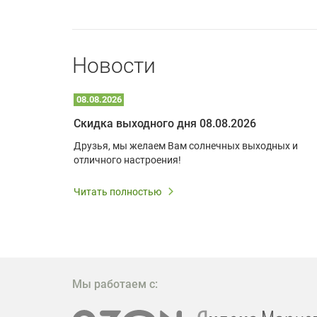
Новости
08.08.2026
Optoma W309ST: идеальное решение для малых пространств и учебных классов
Скидка выходного дня 08.08.2026
удь то
Друзья, мы желаем Вам солнечных выходных и
ли
отличного настроения!
дования
 важным.
Читать полностью
W309ST
то
 которое
ажение
Мы работаем с: