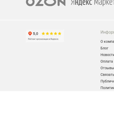
Инфор
О комп
Блог
Новост
Оплата 
Отзыв
Связать
Публич
Политик
персон
Согласи
данных