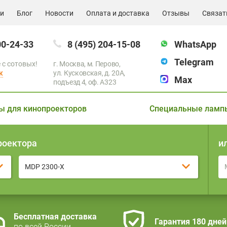
ии
Блог
Новости
Оплата и доставка
Отзывы
Связат
00-24-33
8 (495) 204-15-08
WhatsApp
Telegram
 с сотовых!
г. Москва, м. Перово,
к
ул. Кусковская, д. 20А,
Max
подъезд 4, оф. A323
ы для кинопроекторов
Специальные ламп
роектора
и
MDP 2300-X
Бесплатная доставка
Гарантия 180 дней
по всей России