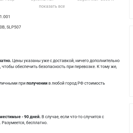
 EP739
Optoma H27A
Sagem MDP 2300
 EP739H
Optoma HD720X
Sagem MDP 2300-X
1.001
 EP739X
Roverlight Aurora
 EP745
DS1700
0B, SLP507
латно.
Цены указаны уже с доставкой, ничего дополнительно
 чтобы обеспечить безопасность при перевозке. К тому же,
аличными при
получении
в любой город РФ стоимость
местимые - 90 дней.
В случае, если что-то случится с
 Разумеется, бесплатно.