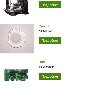
временные затраты по достаточно
SERGEY FOURSOV,
24.04.2026
Подробнее
оптимизированной стоимости, чему
чрезмерно благодарны!)))
Достоинства:
Стекла
от 500 ₽
широкий ассортимент ламп, как оригиналов,
так и аналогов.Быстрое оформление и
передача в доставку, приемлемые цены. Мне
Подробнее
понравилось.
Читать полностью
Чипы
Mr.Candy,
16.04.2026
от 2 500 ₽
Подробнее
Достоинства:
очень понравилось , сервис ,качество ,цена