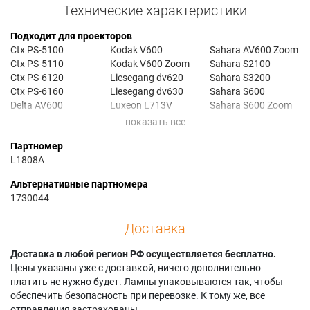
Технические характеристики
Подходит для проекторов
Ctx PS-5100
Kodak V600
Sahara AV600 Zoom
Ctx PS-5110
Kodak V600 Zoom
Sahara S2100
Ctx PS-6120
Liesegang dv620
Sahara S3200
Ctx PS-6160
Liesegang dv630
Sahara S600
Delta AV600
Luxeon L713V
Sahara S600 Zoom
Delta AV600AA
Luxeon X2+
Saville Av C 600
Delta AV600AB
Projector Europe
ZOOM
Партномер
Dukane ImagePro
VOYAGER AV600AA
Saville Av ES-1000
L1808A
8038
Projector Europe
Saville Av ES-1100
Geha compact 140
VOYAGER AV600AB
Saville Av ES-1200
Альтернативные партномера
Geha compact 230
Reflecta V3100
Saville Av ES-1300
1730044
Geha compact 230+
Sahara AV2200
HP MP1200
Sahara AV3100
Доставка
Доставка в любой регион РФ осуществляется бесплатно.
Цены указаны уже с доставкой, ничего дополнительно
платить не нужно будет. Лампы упаковываются так, чтобы
обеспечить безопасность при перевозке. К тому же, все
отправления застрахованы.