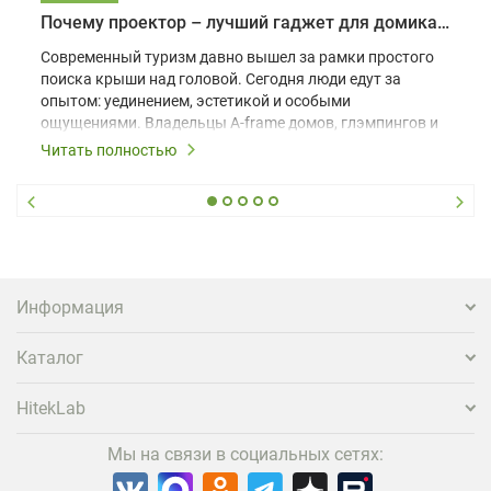
Почему проектор – лучший гаджет для домика в глэмпинге
Современный туризм давно вышел за рамки простого
поиска крыши над головой. Сегодня люди едут за
опытом: уединением, эстетикой и особыми
ощущениями. Владельцы A-frame домов, глэмпингов и
шале понимают, что конкуренция растет, и
Читать полностью
стандартного набора мебели уже недостаточно. Чтобы
гость не просто забронировал жилье, а захотел
вернуться и поделиться впечатлениями в соцсетях,
нужно предложить ему нечто особенное. Одним из
самых эффективных и бюджетных способов стать
заметнее на фоне конкурентов является установка
проектора.
Информация
Каталог
HitekLab
Мы на связи в социальных сетях: