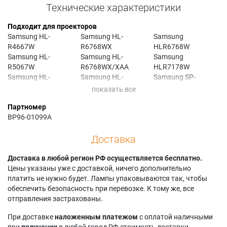
Технические характеристики
Подходит для проекторов
Samsung HL-
Samsung HL-
Samsung
R4667W
R6768WX
HLR6768W
Samsung HL-
Samsung HL-
Samsung
R5067W
R6768WX/XAA
HLR7178W
Samsung HL-
Samsung HL-
Samsung SP-
R5656W
R7178W
403JHAX/XEG
Samsung HL-
Samsung HL-
Samsung SP-
Партномер
R5678WX/XAA
R7178WX/XAA
67L6HXX/XEC
BP96-01099A
Samsung HL-
Samsung
Samsung
R6156W
HLR4667WAX
SP67L6HVR
Доставка
Samsung HL-
Samsung
Samsung SP67L6HX
R6767W
HLR4667XAA
Samsung HL-
Доставка в любой регион РФ осуществляется бесплатно.
Samsung
R6768W
Цены указаны уже с доставкой, ничего дополнительно
HLR6767W
платить не нужно будет. Лампы упаковываются так, чтобы
обеспечить безопасность при перевозке. К тому же, все
отправления застрахованы.
При доставке
наложенным платежом
с оплатой наличными
при
получении
в любой город РФ стоимость доставки