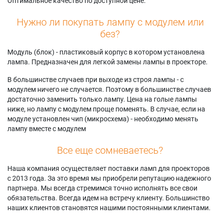
Оптимальное качество по доступной цене.
Samsung
HLR6167WAX/XAA
Samsung SP61L3HX
HLP5067WX
Samsung
Samsung
Нужно ли покупать лампу с модулем или
Samsung
HLR6167WAX/XAP
SP61L3HXX/AAG
без?
HLP5067WX/XAA
Samsung
Samsung SP61L6HR
Samsung
HLR6167WX/XAA
Samsung
Модуль (блок) - пластиковый корпус в котором установлена
HLP5667W
Samsung
SP61L6HRX/XAX
лампа. Предназначен для легкой замены лампы в проекторе.
Samsung
HLR6167WX/XAP
Samsung ST-
HLP5667WX
Samsung SP-
61L3HX
В большинстве случаев при выходе из строя лампы - с
Samsung
42L6HN
Samsung ST-
модулем ничего не случается. Поэтому в большинстве случаев
HLP5667WX/XAA
61L6HX
достаточно заменить только лампу. Цена на голые лампы
ниже, но лампу с модулем проще поменять. В случае, если на
модуле установлен чип (микросхема) - необходимо менять
лампу вместе с модулем
Все еще сомневаетесь?
Наша компания осуществляет поставки ламп для проекторов
с 2013 года. За это время мы приобрели репутацию надежного
партнера. Мы всегда стремимся точно исполнять все свои
обязательства. Всегда идем на встречу клиенту. Большинство
наших клиентов становятся нашими постоянными клиентами.