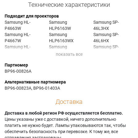
Технические характеристики
Подходит для проекторов
Samsung HL-
Samsung
Samsung SP-
P4663W
HLP6163W
46L3HX
Samsung HL-
Samsung
Samsung SP-
P4667W
HLP6163WX
46L6HX
Samsung HL-
Samsung
Samsung SP-
P5063W
HLP6163WX/XA
50L3HX
Samsung HL-
Samsung
Samsung SP-
Партномер
P5063WX
HLP6163WX/XAA
56L3HX
BP96-00826A
Samsung HL-
Samsung
Samsung SP-
P5067WX
HLP6167W
61L3HX
Альтернативные партномера
Samsung HL-
Samsung
Samsung SP-
BP96-00823A, BP96-01403A
P5663WX
HLP6167WX/XAA
61L6HX
Samsung HL-
Samsung
Samsung SP42L6HR
Доставка
P6163W
HLR4264W
Samsung SP46L3HR
Samsung HL-
Samsung
Samsung
Доставка в любой регион РФ осуществляется бесплатно.
P6167WX/XAA
HLR4264WX/XAC
SP46L3HRX/XAO
Цены указаны уже с доставкой, ничего дополнительно
Samsung HL-
Samsung
Samsung
платить не нужно будет. Лампы упаковываются так, чтобы
R4264WX
HLR4667W
SP46L3HXR/XAX
обеспечить безопасность при перевозке. К тому же, все
Samsung HL-
Samsung
Samsung
отправления застрахованы.