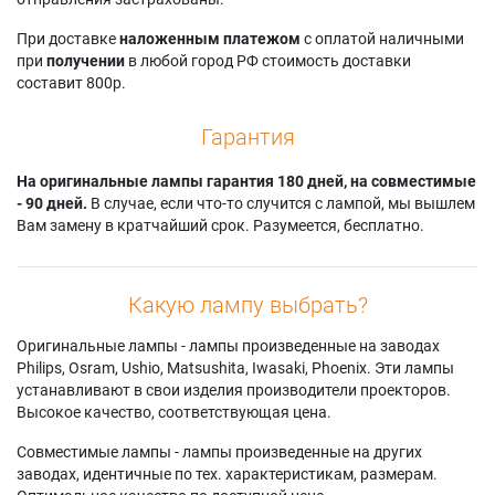
R4266WX
HLR4667W1X/XAA
SP46L3HXX/BWT
Samsung HL-
Samsung
Samsung SP46L6HR
При доставке
наложенным платежом
с оплатой наличными
R4664WX
HLR4667WAX/XAA
Samsung SP50L3HR
при
получении
в любой город РФ стоимость доставки
Samsung HL-
Samsung
Samsung
составит 800р.
R4667WX
HLR4667WX
SP50L3HRX/RCL
Samsung HL-
Samsung
Samsung
Гарантия
R5064WX
HLR4667WX/XAA
SP50L3HRX/XAO
Samsung HL-
Samsung
Samsung
R5067WX
На оригинальные лампы гарантия 180 дней, на совместимые
HLR4667WX/XAP
SP50L3HRX/XAX
Samsung HL-
- 90 дней.
В случае, если что-то случится с лампой, мы вышлем
Samsung
Samsung SP50L3HX
R5667WX
Вам замену в кратчайший срок. Разумеется, бесплатно.
HLR4677WX/XAA
Samsung
Samsung HL-
Samsung
SP50L3HXX/AAG
R6167WAX
HLR5064W
Samsung SP50L6H
Samsung
Samsung
Samsung SP50L6HR
Какую лампу выбрать?
HLP4667W
HLR5067W
Samsung
Samsung
Samsung
SP50L6HRX/XAP
Оригинальные лампы - лампы произведенные на заводах
HLP4667WX
HLR5067WX
Samsung SP61L3HR
Philips, Osram, Ushio, Matsushita, Iwasaki, Phoenix. Эти лампы
Samsung
Samsung HLR506W
Samsung
устанавливают в свои изделия производители проекторов.
HLP4667WX/XAA
Samsung
SP61L3HRX/STR
Высокое качество, соответствующая цена.
Samsung
HLR5667W
Samsung
HLP5063WX/XA
Samsung
SP61L3HRX/XAO
Совместимые лампы - лампы произведенные на других
Samsung
HLR6167W
Samsung
заводах, идентичные по тех. характеристикам, размерам.
HLP5067W
Samsung
SP61L3HRX/XAX