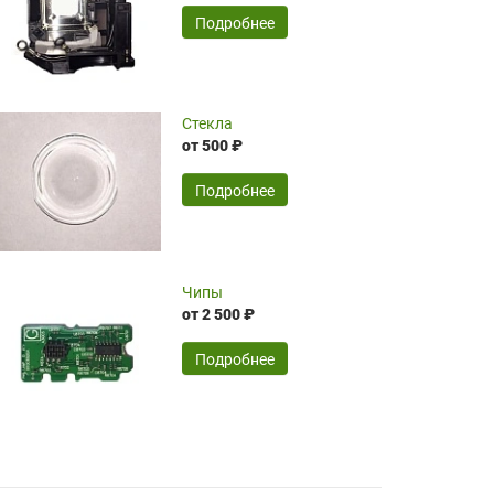
временные затраты по достаточно
SERGEY FOURSOV,
24.04.2026
Подробнее
оптимизированной стоимости, чему
чрезмерно благодарны!)))
Достоинства:
Стекла
от 500 ₽
широкий ассортимент ламп, как оригиналов,
так и аналогов.Быстрое оформление и
передача в доставку, приемлемые цены. Мне
Подробнее
понравилось.
Читать полностью
Чипы
Mr.Candy,
16.04.2026
от 2 500 ₽
Подробнее
Достоинства:
очень понравилось , сервис ,качество ,цена