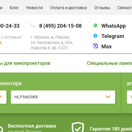
ии
Блог
Новости
Оплата и доставка
Отзывы
Связат
00-24-33
8 (495) 204-15-08
WhatsApp
Telegram
 с сотовых!
г. Москва, м. Перово,
к
ул. Кусковская, д. 20А,
Max
подъезд 4, оф. A323
ы для кинопроекторов
Специальные ламп
роектора
и
HLP5663WX
Бесплатная доставка
Гарантия 180 дней
по всей России