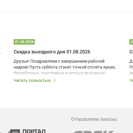
01.08.2026
2
 глэмпинге
Скидка выходного дня 01.08.2026
С
Друзья! Поздравляем с завершением рабочей
Д
недели! Пусть суббота станет точкой отсчёта ярких,
П
беззаботных, счастливых и уютных выходных!
м
з
Читать полностью
Ч
В
в
в
М
Отправляем заказы:
м
Г