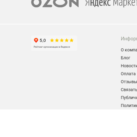
Инфор
О комп
Блог
Новост
Оплата 
Отзыв
Связать
Публич
Политик
персон
Согласи
данных