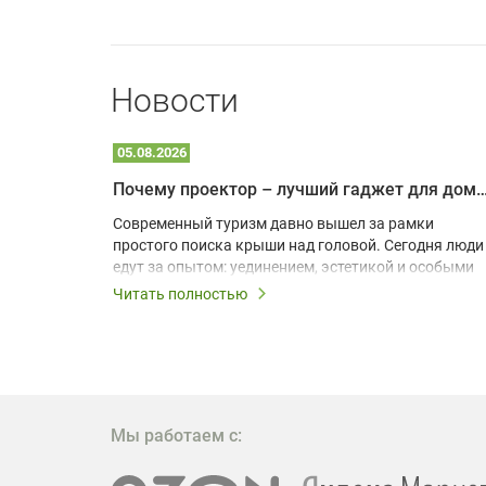
Новости
05.08.2026
Почему проектор – лучший гаджет для домика в
одарят
Современный туризм давно вышел за рамки
х
простого поиска крыши над головой. Сегодня люди
едут за опытом: уединением, эстетикой и особыми
ощущениями. Владельцы A-frame домов,
Читать полностью
!
глэмпингов и шале понимают, что конкуренция
растет, и стандартного набора мебели уже
, на
недостаточно. Чтобы гость не просто
забронировал жилье, а захотел вернуться и
поделиться впечатлениями в соцсетях, нужно
предложить ему нечто особенное. Одним из самых
Мы работаем с:
эффективных и бюджетных способов стать
заметнее на фоне конкурентов является установка
проектора.