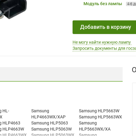
Модуль без лампы
4-6 
Добавить в корзину
Не могу найти нужную лампу
Запросить документы для госз
О
 HL-
Samsung
Samsung HLP5663W
X
HLP4663WX/XAP
Samsung HLP5663WX
g HLP4663
Samsung HLP5063
Samsung
g HLP4663W
Samsung HLP5063W
HLP5663WX/XA
g HLP4663WX
Samsung HLP5063WX
Samsung