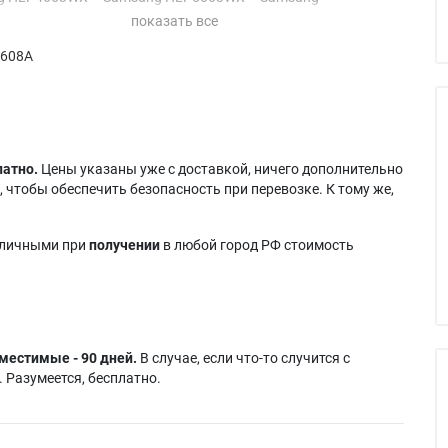
g
Samsung
HLP5663WX/XAA
3WX/XA
HLP5063WX/XA
Samsung ST-61L3HX
0608A
g
Samsung
3WX/XAA
HLP5063WX/XAA
латно.
Цены указаны уже с доставкой, ничего дополнительно
 чтобы обеспечить безопасность при перевозке. К тому же,
аличными при
получении
в любой город РФ стоимость
местимые - 90 дней.
В случае, если что-то случится с
 Разумеется, бесплатно.